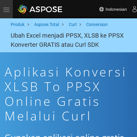
Indonesian
Toggle navigation
Produk
Aspose.Total
Curl
Conversion
Ubah Excel menjadi PPSX, XLSB ke PPSX
Konverter GRATIS atau Curl SDK
Aplikasi Konversi
XLSB To PPSX
Online Gratis
Melalui Curl