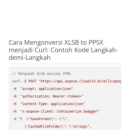
Cara Mengonversi XLSB to PPSX
menjadi Curl: Contoh Kode Langkah-
demi-Langkah
// Mengubah XLSB menjadi HTML
curl 
-
X
POST
"https://api.aspose.cloud/v3.0/cells/google.
-
H
"accept: application/json"
-
H
"authorization: Bearer <token>"
-
H
"Content-Type: application/json"
-
H
"x-aspose-client: Containerize.Swagger"
-
d 
"{  
\"
SaveFormat
\"
: 
\"
\"
,

\"
CachedFileFolder
\"
: 
\"
string
\"
,
