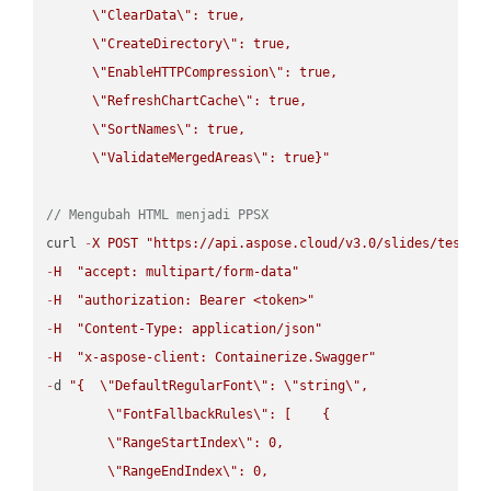
\"
ClearData
\"
: true,  

\"
CreateDirectory
\"
: true,  

\"
EnableHTTPCompression
\"
: true,  

\"
RefreshChartCache
\"
: true,  

\"
SortNames
\"
: true,  

\"
ValidateMergedAreas
\"
: true}"
// Mengubah HTML menjadi PPSX
curl 
-
X
POST
"https://api.aspose.cloud/v3.0/slides/test-u
-
H
"accept: multipart/form-data"
-
H
"authorization: Bearer <token>"
-
H
"Content-Type: application/json"
-
H
"x-aspose-client: Containerize.Swagger"
-
d 
"{  
\"
DefaultRegularFont
\"
: 
\"
string
\"
,

\"
FontFallbackRules
\"
: [    {

\"
RangeStartIndex
\"
: 0,

\"
RangeEndIndex
\"
: 0,
