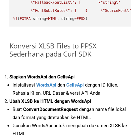
\"
FallbackFontList
\"
: [        
\"
string
\"
      ]  
\"
FontSubstRules
\"
: [    {      
\"
SourceFont
\"
: 
\
%!
(
EXTRA
 string
=
HTML
, string
=
PPSX
)
Konversi XLSB Files to PPSX
Sederhana pada Curl SDK
Siapkan WordsApi dan CellsApi
Inisialisasi
WordsApi
dan
CellsApi
dengan ID Klien,
Rahasia Klien, URL Dasar & versi API Anda
Ubah XLSB ke HTML dengan WordsApi
Buat
ConvertDocumentRequest
dengan nama file lokal
dan format yang ditetapkan ke HTML.
Gunakan WordsApi untuk mengubah dokumen XLSB ke
HTML.