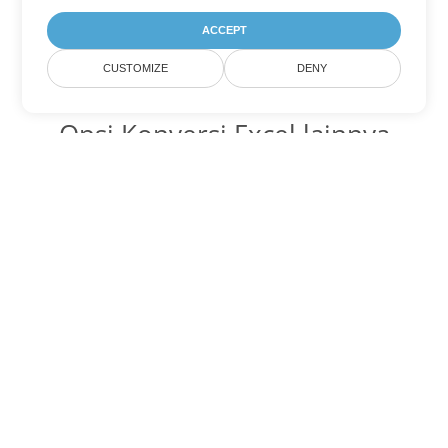
ACCEPT
CUSTOMIZE
DENY
Opsi Konversi Excel lainnya
Ubah XLSB menjadi DOC
DOC:
Microsoft Word Binary Format
Ubah XLSB menjadi DOT
DOT:
Microsoft Word Template Files
Ubah XLSB menjadi DOCX
DOCX:
Office 2007+ Word Document
Ubah XLSB menjadi DOCM