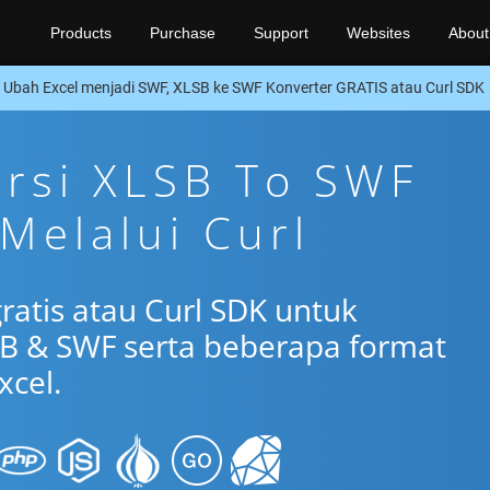
Products
Purchase
Support
Websites
About
Ubah Excel menjadi SWF, XLSB ke SWF Konverter GRATIS atau Curl SDK
ersi XLSB To SWF
 Melalui Curl
ratis atau Curl SDK untuk
B & SWF serta beberapa format
xcel.