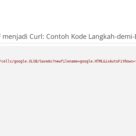
 menjadi Curl: Contoh Kode Langkah-demi
/cells/google.XLSB/SaveAs?newfilename=google.HTML&isAutoFitRows=