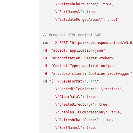
\"
RefreshChartCache
\"
: true,  

\"
SortNames
\"
: true,  

\"
ValidateMergedAreas
\"
: true}"
// Mengubah HTML menjadi SWF
curl 
-
X
POST
"https://api.aspose.cloud/v3.0
-
H
"accept: application/json"
-
H
"authorization: Bearer <token>"
-
H
"Content-Type: application/json"
-
H
"x-aspose-client: Containerize.Swagger"
-
d 
"{  
\"
SaveFormat
\"
: 
\"
\"
,

\"
CachedFileFolder
\"
: 
\"
string
\"
,

\"
ClearData
\"
: true,  

\"
CreateDirectory
\"
: true,  

\"
EnableHTTPCompression
\"
: true,  

\"
RefreshChartCache
\"
: true,  

\"
SortNames
\"
: true,  
