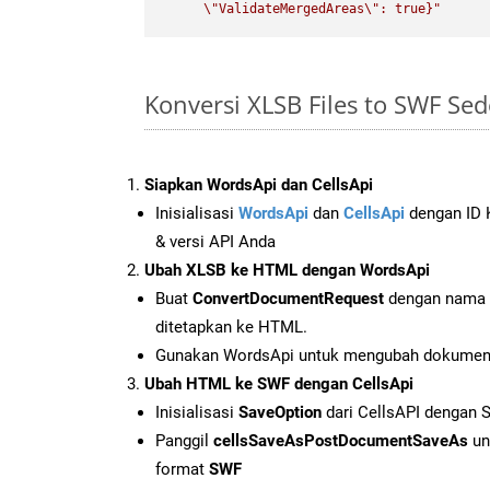
\"
ValidateMergedAreas
\"
: true}"
Konversi XLSB Files to SWF Se
Siapkan WordsApi dan CellsApi
Inisialisasi
WordsApi
dan
CellsApi
dengan ID K
& versi API Anda
Ubah XLSB ke HTML dengan WordsApi
Buat
ConvertDocumentRequest
dengan nama f
ditetapkan ke HTML.
Gunakan WordsApi untuk mengubah dokumen
Ubah HTML ke SWF dengan CellsApi
Inisialisasi
SaveOption
dari CellsAPI dengan
Panggil
cellsSaveAsPostDocumentSaveAs
un
format
SWF