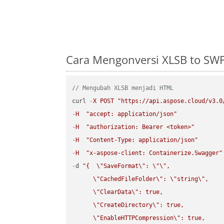
Cara Mengonversi XLSB to SWF
// Mengubah XLSB menjadi HTML
curl 
-
X
POST
"https://api.aspose.cloud/v3.0
-
H
"accept: application/json"
-
H
"authorization: Bearer <token>"
-
H
"Content-Type: application/json"
-
H
"x-aspose-client: Containerize.Swagger"
-
d 
"{  
\"
SaveFormat
\"
: 
\"
\"
,

\"
CachedFileFolder
\"
: 
\"
string
\"
,

\"
ClearData
\"
: true,  

\"
CreateDirectory
\"
: true,  

\"
EnableHTTPCompression
\"
: true,  
