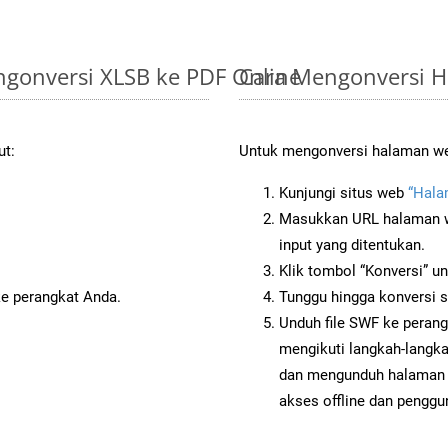
gonversi XLSB ke PDF Online
Cara Mengonversi 
ut:
Untuk mengonversi halaman web
Kunjungi situs web
“Hala
Masukkan URL halaman we
input yang ditentukan.
Klik tombol “Konversi” u
ke perangkat Anda.
Tunggu hingga konversi s
Unduh file SWF ke perang
mengikuti langkah-langk
dan mengunduh halaman 
akses offline dan penggun