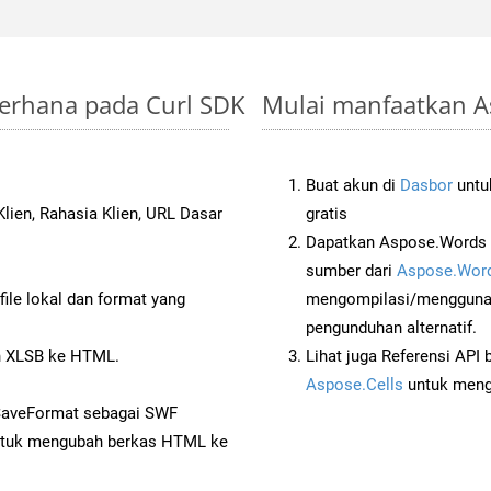
derhana pada Curl SDK
Mulai manfaatkan A
Buat akun di
Dasbor
untuk
lien, Rahasia Klien, URL Dasar
gratis
Dapatkan Aspose.Words d
sumber dari
Aspose.Word
ile lokal dan format yang
mengompilasi/menggunak
pengunduhan alternatif.
 XLSB ke HTML.
Lihat juga Referensi API
Aspose.Cells
untuk menge
 SaveFormat sebagai SWF
tuk mengubah berkas HTML ke