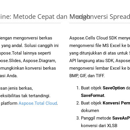
nline: Metode Cepat dan Mudah
Mengonversi Spread
 dengan mengonversi berkas
Aspose.Cells Cloud SDK menye
ang andal. Solusi canggih ini
mengonversi file MS Excel ke 
pose.Total lainnya seperti
yang ditunjukkan di atas untu
ose.Slides, Aspose.Diagram,
API langsung atau SDK, Aspos
mungkinkan konversi berkas
mengonversi lembar Excel ke b
asi Anda.
BMP, GIF, dan TIFF.
Buat objek
SaveOption
da
an jenis berkas,
SaveFormat
.
sibilitas tak tertandingi.
Buat objek
Konversi Per
i platform
Aspose.Total Cloud
.
dokumen
Panggil metode
SaveAsP
konversi dari XLSB