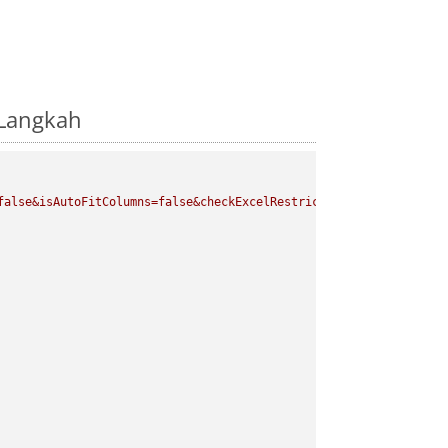
-Langkah
false&isAutoFitColumns=false&checkExcelRestriction=true"