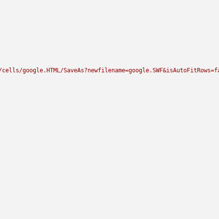
/cells/google.HTML/SaveAs?newfilename=google.SWF&isAutoFitRows=f