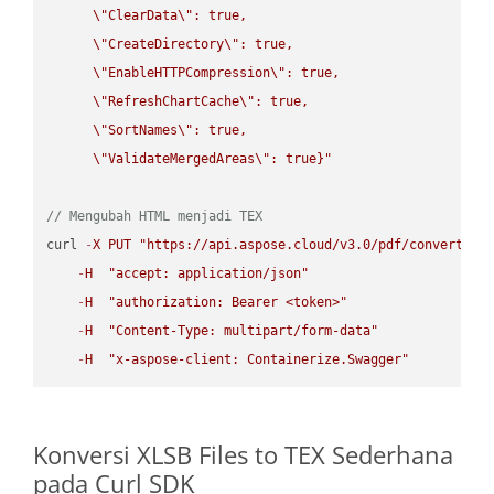
\"
ClearData
\"
: true,  

\"
CreateDirectory
\"
: true,  

\"
EnableHTTPCompression
\"
: true,  

\"
RefreshChartCache
\"
: true,  

\"
SortNames
\"
: true,  

\"
ValidateMergedAreas
\"
: true}"
// Mengubah HTML menjadi TEX
curl 
-
X
PUT
"https://api.aspose.cloud/v3.0/pdf/convert/HT
-
H
"accept: application/json"
-
H
"authorization: Bearer <token>"
-
H
"Content-Type: multipart/form-data"
-
H
"x-aspose-client: Containerize.Swagger"
Konversi XLSB Files to TEX Sederhana
pada Curl SDK