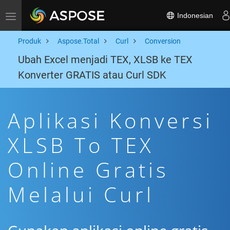
Indonesian
Toggle navigation
Produk
Aspose.Total
Curl
Conversion
Ubah Excel menjadi TEX, XLSB ke TEX
Konverter GRATIS atau Curl SDK
Aplikasi Konversi
XLSB To TEX
Online Gratis
Melalui Curl