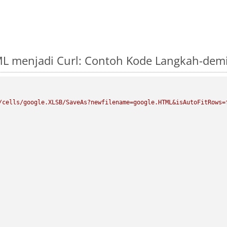
ML menjadi Curl: Contoh Kode Langkah-dem
/cells/google.XLSB/SaveAs?newfilename=google.HTML&isAutoFitRows=