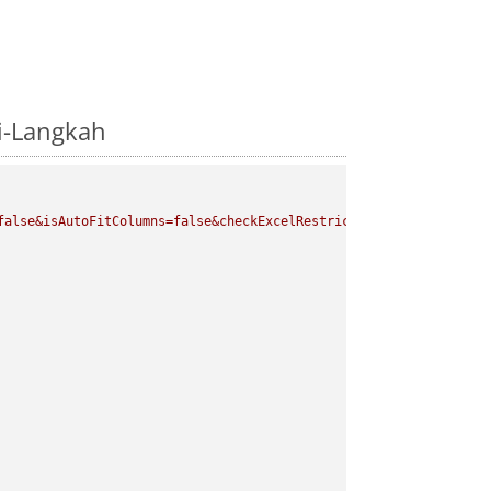
i-Langkah
false&isAutoFitColumns=false&checkExcelRestriction=true"