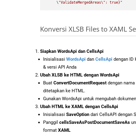
\"
ValidateMergedAreas
\"
: true}"
Konversi XLSB Files to XAML S
Siapkan WordsApi dan CellsApi
Inisialisasi
WordsApi
dan
CellsApi
dengan ID K
& versi API Anda
Ubah XLSB ke HTML dengan WordsApi
Buat
ConvertDocumentRequest
dengan nama f
ditetapkan ke HTML.
Gunakan WordsApi untuk mengubah dokumen
Ubah HTML ke XAML dengan CellsApi
Inisialisasi
SaveOption
dari CellsAPI dengan
Panggil
cellsSaveAsPostDocumentSaveAs
un
format
XAML