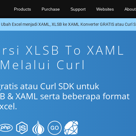
Products
Purchase
Support
Websites
About
Ubah Excel menjadi XAML, XLSB ke XAML Konverter GRATIS atau Curl 
ersi XLSB To XAML
 Melalui Curl
ratis atau Curl SDK untuk
B & XAML serta beberapa format
xcel.