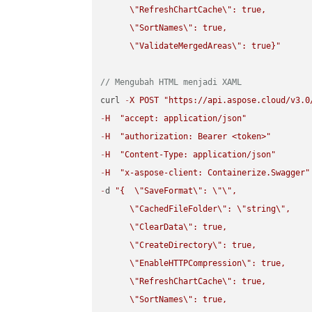
\"
RefreshChartCache
\"
: true,  

\"
SortNames
\"
: true,  

\"
ValidateMergedAreas
\"
: true}"
// Mengubah HTML menjadi XAML
curl 
-
X
POST
"https://api.aspose.cloud/v3.0
-
H
"accept: application/json"
-
H
"authorization: Bearer <token>"
-
H
"Content-Type: application/json"
-
H
"x-aspose-client: Containerize.Swagger"
-
d 
"{  
\"
SaveFormat
\"
: 
\"
\"
,

\"
CachedFileFolder
\"
: 
\"
string
\"
,

\"
ClearData
\"
: true,  

\"
CreateDirectory
\"
: true,  

\"
EnableHTTPCompression
\"
: true,  

\"
RefreshChartCache
\"
: true,  

\"
SortNames
\"
: true,  
