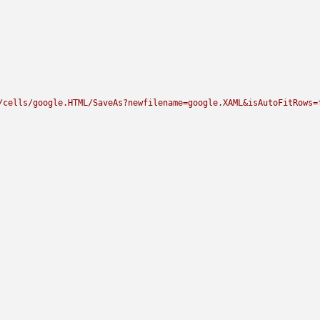
/cells/google.HTML/SaveAs?newfilename=google.XAML&isAutoFitRows=