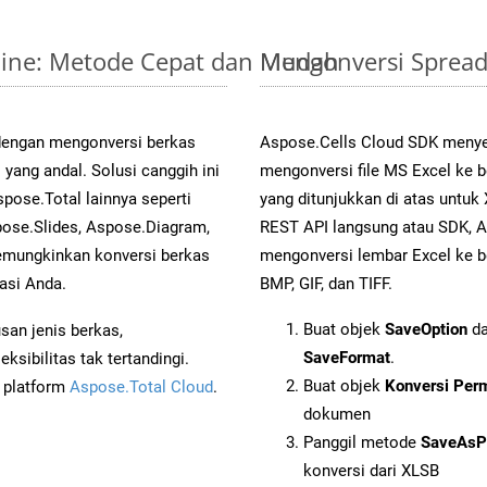
nline: Metode Cepat dan Mudah
Mengonversi Spread
 dengan mengonversi berkas
Aspose.Cells Cloud SDK menye
ang andal. Solusi canggih ini
mengonversi file MS Excel ke 
pose.Total lainnya seperti
yang ditunjukkan di atas untu
ose.Slides, Aspose.Diagram,
REST API langsung atau SDK, 
mungkinkan konversi berkas
mengonversi lembar Excel ke b
asi Anda.
BMP, GIF, dan TIFF.
Buat objek
SaveOption
da
an jenis berkas,
SaveFormat
.
sibilitas tak tertandingi.
Buat objek
Konversi Per
i platform
Aspose.Total Cloud
.
dokumen
Panggil metode
SaveAsP
konversi dari XLSB