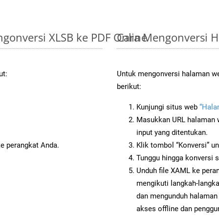
gonversi XLSB ke PDF Online
Cara Mengonversi 
ut:
Untuk mengonversi halaman web
berikut:
Kunjungi situs web
“Hala
Masukkan URL halaman we
input yang ditentukan.
ke perangkat Anda.
Klik tombol “Konversi” u
Tunggu hingga konversi s
Unduh file XAML ke peran
mengikuti langkah-langk
dan mengunduh halaman 
akses offline dan penggun