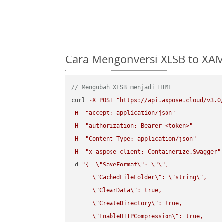
Cara Mengonversi XLSB to XA
// Mengubah XLSB menjadi HTML
curl 
-
X
POST
"https://api.aspose.cloud/v3.0
-
H
"accept: application/json"
-
H
"authorization: Bearer <token>"
-
H
"Content-Type: application/json"
-
H
"x-aspose-client: Containerize.Swagger"
-
d 
"{  
\"
SaveFormat
\"
: 
\"
\"
,

\"
CachedFileFolder
\"
: 
\"
string
\"
,

\"
ClearData
\"
: true,  

\"
CreateDirectory
\"
: true,  

\"
EnableHTTPCompression
\"
: true,  
