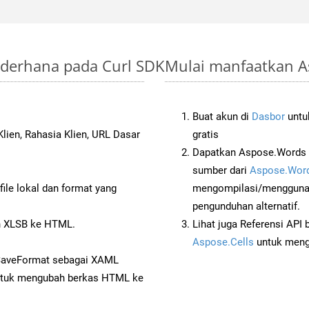
ederhana pada Curl SDK
Mulai manfaatkan A
Buat akun di
Dasbor
untuk
lien, Rahasia Klien, URL Dasar
gratis
Dapatkan Aspose.Words d
sumber dari
Aspose.Word
ile lokal dan format yang
mengompilasi/menggunak
pengunduhan alternatif.
 XLSB ke HTML.
Lihat juga Referensi API
Aspose.Cells
untuk menge
 SaveFormat sebagai XAML
tuk mengubah berkas HTML ke