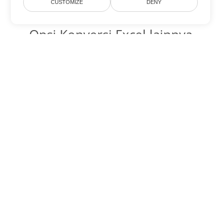
CUSTOMIZE
DENY
Opsi Konversi Excel lainnya
Ubah XLSB menjadi DOC
DOC:
Microsoft Word Binary Format
Ubah XLSB menjadi DOT
DOT:
Microsoft Word Template Files
Ubah XLSB menjadi DOCX
DOCX:
Office 2007+ Word Document
Ubah XLSB menjadi DOCM
DOCM:
Microsoft Word 2007 Marco File
Ubah XLSB menjadi DOTX