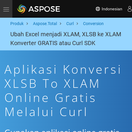
Indonesian
Toggle navigation
Produk
Aspose.Total
Curl
Conversion
Ubah Excel menjadi XLAM, XLSB ke XLAM
Konverter GRATIS atau Curl SDK
Aplikasi Konversi
XLSB To XLAM
Online Gratis
Melalui Curl