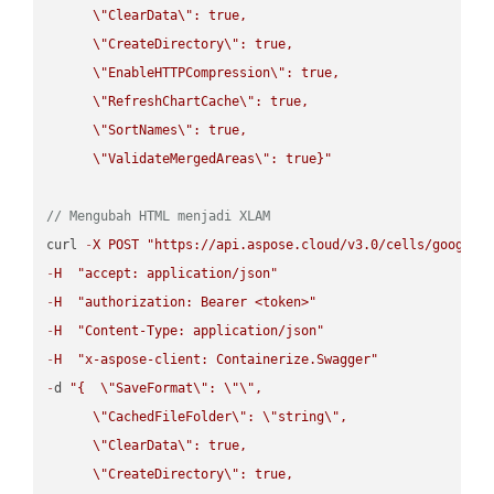
\"
ClearData
\"
: true,  

\"
CreateDirectory
\"
: true,  

\"
EnableHTTPCompression
\"
: true,  

\"
RefreshChartCache
\"
: true,  

\"
SortNames
\"
: true,  

\"
ValidateMergedAreas
\"
: true}"
// Mengubah HTML menjadi XLAM
curl 
-
X
POST
"https://api.aspose.cloud/v3.0/cells/google.
-
H
"accept: application/json"
-
H
"authorization: Bearer <token>"
-
H
"Content-Type: application/json"
-
H
"x-aspose-client: Containerize.Swagger"
-
d 
"{  
\"
SaveFormat
\"
: 
\"
\"
,

\"
CachedFileFolder
\"
: 
\"
string
\"
,

\"
ClearData
\"
: true,  

\"
CreateDirectory
\"
: true,  
