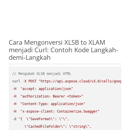
Cara Mengonversi XLSB to XLAM
menjadi Curl: Contoh Kode Langkah-
demi-Langkah
// Mengubah XLSB menjadi HTML
curl 
-
X
POST
"https://api.aspose.cloud/v3.0/cells/google.
-
H
"accept: application/json"
-
H
"authorization: Bearer <token>"
-
H
"Content-Type: application/json"
-
H
"x-aspose-client: Containerize.Swagger"
-
d 
"{  
\"
SaveFormat
\"
: 
\"
\"
,

\"
CachedFileFolder
\"
: 
\"
string
\"
,
