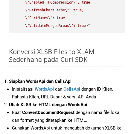
\"
EnableHTTPCompression
\"
: true,  

\"
RefreshChartCache
\"
: true,  

\"
SortNames
\"
: true,  

\"
ValidateMergedAreas
\"
: true}"
Konversi XLSB Files to XLAM
Sederhana pada Curl SDK
Siapkan WordsApi dan CellsApi
Inisialisasi
WordsApi
dan
CellsApi
dengan ID Klien,
Rahasia Klien, URL Dasar & versi API Anda
Ubah XLSB ke HTML dengan WordsApi
Buat
ConvertDocumentRequest
dengan nama file lokal
dan format yang ditetapkan ke HTML.
Gunakan WordsApi untuk mengubah dokumen XLSB ke