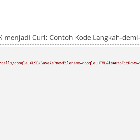
X menjadi Curl: Contoh Kode Langkah-demi
/cells/google.XLSB/SaveAs?newfilename=google.HTML&isAutoFitRows=