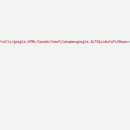
/cells/google.HTML/SaveAs?newfilename=google.XLTX&isAutoFitRows=