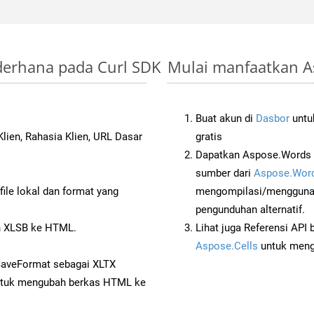
ederhana pada Curl SDK
Mulai manfaatkan As
Buat akun di
Dasbor
untuk
lien, Rahasia Klien, URL Dasar
gratis
Dapatkan Aspose.Words d
sumber dari
Aspose.Word
ile lokal dan format yang
mengompilasi/menggunak
pengunduhan alternatif.
 XLSB ke HTML.
Lihat juga Referensi API
Aspose.Cells
untuk menge
SaveFormat sebagai XLTX
tuk mengubah berkas HTML ke