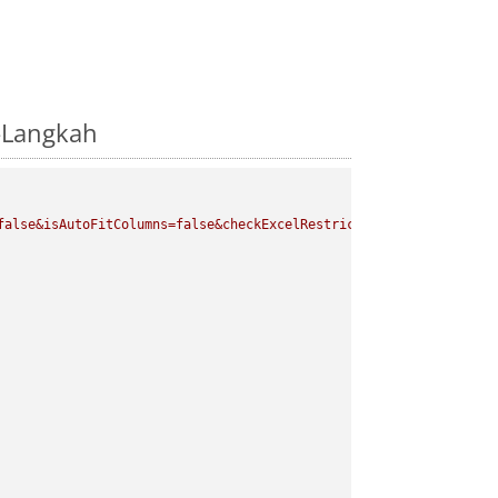
-Langkah
false&isAutoFitColumns=false&checkExcelRestriction=true"