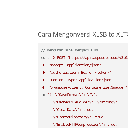
Cara Mengonversi XLSB to XLT
// Mengubah XLSB menjadi HTML
curl 
-
X
POST
"https://api.aspose.cloud/v3.0
-
H
"accept: application/json"
-
H
"authorization: Bearer <token>"
-
H
"Content-Type: application/json"
-
H
"x-aspose-client: Containerize.Swagger"
-
d 
"{  
\"
SaveFormat
\"
: 
\"
\"
,

\"
CachedFileFolder
\"
: 
\"
string
\"
,

\"
ClearData
\"
: true,  

\"
CreateDirectory
\"
: true,  

\"
EnableHTTPCompression
\"
: true,  
