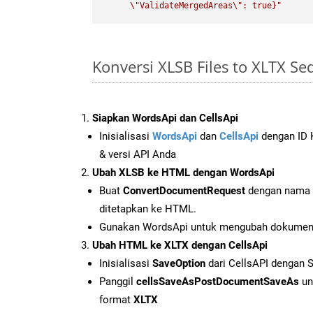
\"
ValidateMergedAreas
\"
: true}"
Konversi XLSB Files to XLTX S
Siapkan WordsApi dan CellsApi
Inisialisasi
WordsApi
dan
CellsApi
dengan ID K
& versi API Anda
Ubah XLSB ke HTML dengan WordsApi
Buat
ConvertDocumentRequest
dengan nama f
ditetapkan ke HTML.
Gunakan WordsApi untuk mengubah dokumen
Ubah HTML ke XLTX dengan CellsApi
Inisialisasi
SaveOption
dari CellsAPI dengan 
Panggil
cellsSaveAsPostDocumentSaveAs
un
format
XLTX