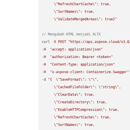
\"
RefreshChartCache
\"
: true,  

\"
SortNames
\"
: true,  

\"
ValidateMergedAreas
\"
: true}"
// Mengubah HTML menjadi XLTX
curl 
-
X
POST
"https://api.aspose.cloud/v3.0
-
H
"accept: application/json"
-
H
"authorization: Bearer <token>"
-
H
"Content-Type: application/json"
-
H
"x-aspose-client: Containerize.Swagger"
-
d 
"{  
\"
SaveFormat
\"
: 
\"
\"
,

\"
CachedFileFolder
\"
: 
\"
string
\"
,

\"
ClearData
\"
: true,  

\"
CreateDirectory
\"
: true,  

\"
EnableHTTPCompression
\"
: true,  

\"
RefreshChartCache
\"
: true,  

\"
SortNames
\"
: true,  
