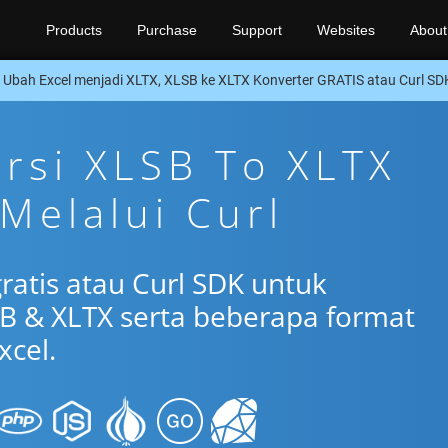
Products
Purchase
Support
Websites
About
Ubah Excel menjadi XLTX, XLSB ke XLTX Konverter GRATIS atau Curl SD
ersi XLSB To XLTX
 Melalui Curl
ratis atau Curl SDK untuk
B & XLTX serta beberapa format
xcel.