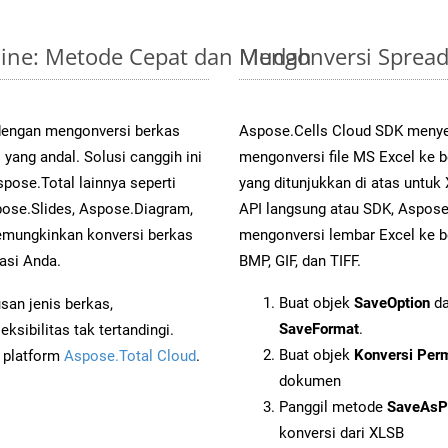
nline: Metode Cepat dan Mudah
Mengonversi Spread
 dengan mengonversi berkas
Aspose.Cells Cloud SDK menye
ang andal. Solusi canggih ini
mengonversi file MS Excel ke 
pose.Total lainnya seperti
yang ditunjukkan di atas untu
ose.Slides, Aspose.Diagram,
API langsung atau SDK, Aspos
mungkinkan konversi berkas
mengonversi lembar Excel ke b
asi Anda.
BMP, GIF, dan TIFF.
Buat objek
SaveOption
da
an jenis berkas,
SaveFormat
.
sibilitas tak tertandingi.
Buat objek
Konversi Per
i platform
Aspose.Total Cloud
.
dokumen
Panggil metode
SaveAsP
konversi dari XLSB