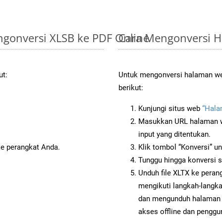
gonversi XLSB ke PDF Online
Cara Mengonversi H
ut:
Untuk mengonversi halaman web
berikut:
Kunjungi situs web
“Hala
Masukkan URL halaman we
input yang ditentukan.
ke perangkat Anda.
Klik tombol “Konversi” u
Tunggu hingga konversi s
Unduh file XLTX ke peran
mengikuti langkah-langk
dan mengunduh halaman w
akses offline dan penggun