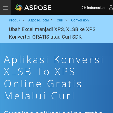
Indonesian
Toggle navigation
Produk
Aspose.Total
Curl
Conversion
Ubah Excel menjadi XPS, XLSB ke XPS
Konverter GRATIS atau Curl SDK
Aplikasi Konversi
XLSB To XPS
Online Gratis
Melalui Curl