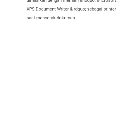
dihasilkan dengan memilih & ldquo; Microsoft
XPS Document Writer & rdquo; sebagai printer
saat mencetak dokumen.