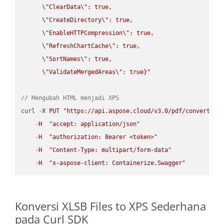
\"
ClearData
\"
: true,  

\"
CreateDirectory
\"
: true,  

\"
EnableHTTPCompression
\"
: true,  

\"
RefreshChartCache
\"
: true,  

\"
SortNames
\"
: true,  

\"
ValidateMergedAreas
\"
: true}"
// Mengubah HTML menjadi XPS
curl 
-
X
PUT
"https://api.aspose.cloud/v3.0/pdf/convert/HT
-
H
"accept: application/json"
-
H
"authorization: Bearer <token>"
-
H
"Content-Type: multipart/form-data"
-
H
"x-aspose-client: Containerize.Swagger"
Konversi XLSB Files to XPS Sederhana
pada Curl SDK