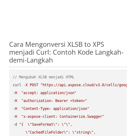
Cara Mengonversi XLSB to XPS
menjadi Curl: Contoh Kode Langkah-
demi-Langkah
// Mengubah XLSB menjadi HTML
curl 
-
X
POST
"https://api.aspose.cloud/v3.0/cells/google.
-
H
"accept: application/json"
-
H
"authorization: Bearer <token>"
-
H
"Content-Type: application/json"
-
H
"x-aspose-client: Containerize.Swagger"
-
d 
"{  
\"
SaveFormat
\"
: 
\"
\"
,

\"
CachedFileFolder
\"
: 
\"
string
\"
,
