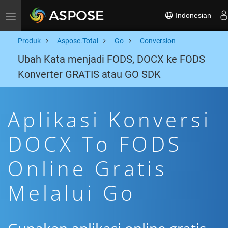
Indonesian
Toggle navigation
Produk
Aspose.Total
Go
Conversion
Ubah Kata menjadi FODS, DOCX ke FODS
Konverter GRATIS atau GO SDK
Aplikasi Konversi
DOCX To FODS
Online Gratis
Melalui Go