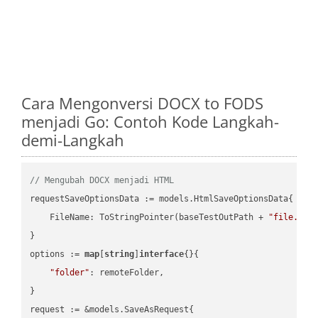
Cara Mengonversi DOCX to FODS
menjadi Go: Contoh Kode Langkah-
demi-Langkah
// Mengubah DOCX menjadi HTML
requestSaveOptionsData := models.HtmlSaveOptionsData{

    FileName: ToStringPointer(baseTestOutPath + 
"file.DOC
}

options := 
map
[
string
]
interface
{}{

"folder"
: remoteFolder,

}

request := &models.SaveAsRequest{
