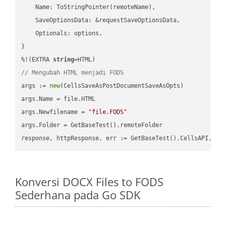
    Name: ToStringPointer(remoteName),

    SaveOptionsData: &requestSaveOptionsData,

    Optionals: options,

}

%!(EXTRA 
string
// Mengubah HTML menjadi FODS
args := 
new
(CellsSaveAsPostDocumentSaveAsOpts)

args.Name = file.HTML

args.Newfilename = 
"file.FODS"
args.Folder = GetBaseTest().remoteFolder

Konversi DOCX Files to FODS
Sederhana pada Go SDK