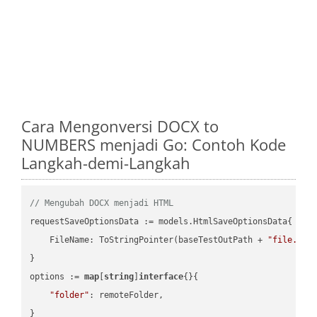
Cara Mengonversi DOCX to
NUMBERS menjadi Go: Contoh Kode
Langkah-demi-Langkah
// Mengubah DOCX menjadi HTML
requestSaveOptionsData := models.HtmlSaveOptionsData{

    FileName: ToStringPointer(baseTestOutPath + 
"file.DOC
}

options := 
map
[
string
]
interface
{}{

"folder"
: remoteFolder,

}
