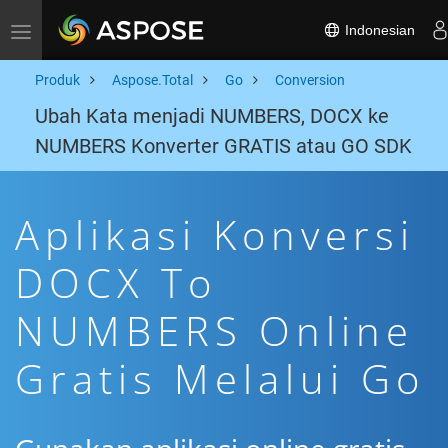
Indonesian
Toggle navigation
Produk
Aspose.Total
Go
Conversion
Ubah Kata menjadi NUMBERS, DOCX ke
NUMBERS Konverter GRATIS atau GO SDK
Aplikasi Konversi
DOCX To
NUMBERS Online
Gratis Melalui Go