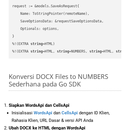
request := &models.SaveAsRequest{

    Name: ToStringPointer(remoteName),

    SaveOptionsData: &requestSaveOptionsData,

    Optionals: options,

}

%!(EXTRA 
string
=HTML)

%!(EXTRA 
string
=HTML, 
string
=NUMBERS, 
string
=HTML, 
string
Konversi DOCX Files to NUMBERS
Sederhana pada Go SDK
Siapkan WordsApi dan CellsApi
Inisialisasi
WordsApi
dan
CellsApi
dengan ID Klien,
Rahasia Klien, URL Dasar & versi API Anda
Ubah DOCX ke HTML dengan WordsApi