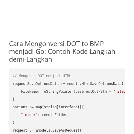
Cara Mengonversi DOT to BMP
menjadi Go: Contoh Kode Langkah-
demi-Langkah
// Mengubah DOT menjadi HTML
requestSaveOptionsData := models.HtmlSaveOptionsData{

    FileName: ToStringPointer(baseTestOutPath + 
"file.DOT
}

options := 
map
[
string
]
interface
{}{

"folder"
: remoteFolder,

}

request := &models.SaveAsRequest{
