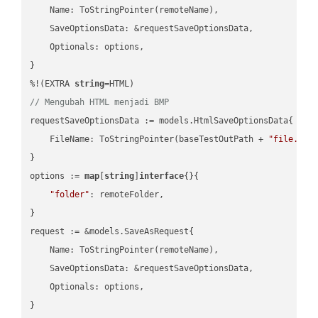
    Name: ToStringPointer(remoteName),

    SaveOptionsData: &requestSaveOptionsData,

    Optionals: options,

}

%!(EXTRA 
string
// Mengubah HTML menjadi BMP
requestSaveOptionsData := models.HtmlSaveOptionsData{

    FileName: ToStringPointer(baseTestOutPath + 
"file.HTM
}

options := 
map
[
string
]
interface
{}{

"folder"
: remoteFolder,

}

request := &models.SaveAsRequest{

    Name: ToStringPointer(remoteName),

    SaveOptionsData: &requestSaveOptionsData,

    Optionals: options,

}
