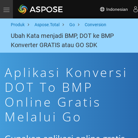
Indonesian
Toggle navigation
Produk
Aspose.Total
Go
Conversion
Ubah Kata menjadi BMP, DOT ke BMP
Konverter GRATIS atau GO SDK
Aplikasi Konversi
DOT To BMP
Online Gratis
Melalui Go