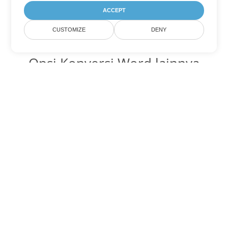
ACCEPT
CUSTOMIZE
DENY
Opsi Konversi Word lainnya
Ubah DOT menjadi DOC
DOC:
Microsoft Word Binary Format
Ubah DOT menjadi DOCX
DOCX:
Office 2007+ Word Document
Ubah DOT menjadi DOCM
DOCM:
Microsoft Word 2007 Marco File
Ubah DOT menjadi DOTX
DOTX:
Microsoft Word Template File