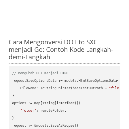
Cara Mengonversi DOT to SXC
menjadi Go: Contoh Kode Langkah-
demi-Langkah
// Mengubah DOT menjadi HTML
requestSaveOptionsData := models.HtmlSaveOptionsData{

    FileName: ToStringPointer(baseTestOutPath + 
"file.DOT
}

options := 
map
[
string
]
interface
{}{

"folder"
: remoteFolder,

}

request := &models.SaveAsRequest{
