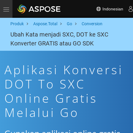
Indonesian
Toggle navigation
Produk
Aspose.Total
Go
Conversion
Ubah Kata menjadi SXC, DOT ke SXC
Konverter GRATIS atau GO SDK
Aplikasi Konversi
DOT To SXC
Online Gratis
Melalui Go