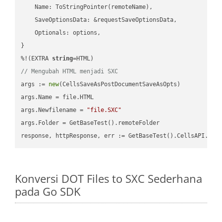
    Name: ToStringPointer(remoteName),

    SaveOptionsData: &requestSaveOptionsData,

    Optionals: options,

}

%!(EXTRA 
string
// Mengubah HTML menjadi SXC
args := 
new
(CellsSaveAsPostDocumentSaveAsOpts)

args.Name = file.HTML

args.Newfilename = 
"file.SXC"
args.Folder = GetBaseTest().remoteFolder

Konversi DOT Files to SXC Sederhana
pada Go SDK