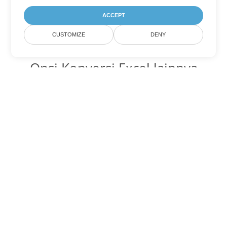
ACCEPT
CUSTOMIZE
DENY
Opsi Konversi Excel lainnya
Ubah JSON menjadi DOC
DOC:
Microsoft Word Binary Format
Ubah JSON menjadi DOT
DOT:
Microsoft Word Template Files
Ubah JSON menjadi DOCX
DOCX:
Office 2007+ Word Document
Ubah JSON menjadi DOCM