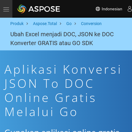
Indonesian
Toggle navigation
Produk
Aspose.Total
Go
Conversion
Ubah Excel menjadi DOC, JSON ke DOC
Konverter GRATIS atau GO SDK
Aplikasi Konversi
JSON To DOC
Online Gratis
Melalui Go