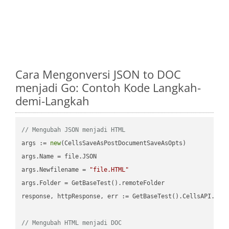
Cara Mengonversi JSON to DOC
menjadi Go: Contoh Kode Langkah-
demi-Langkah
// Mengubah JSON menjadi HTML
args := 
new
(CellsSaveAsPostDocumentSaveAsOpts)

args.Name = file.JSON

args.Newfilename = 
"file.HTML"
args.Folder = GetBaseTest().remoteFolder

response, httpResponse, err := GetBaseTest().CellsAPI.Cell
// Mengubah HTML menjadi DOC