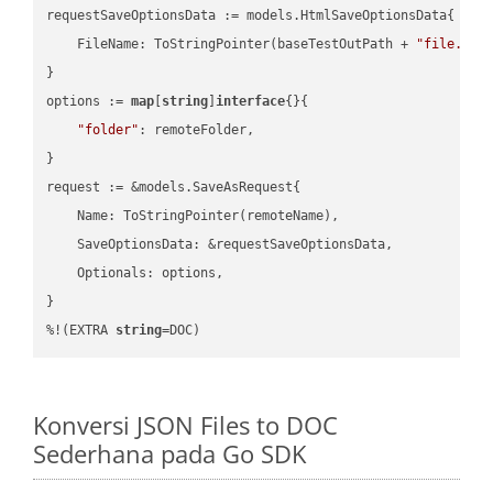
requestSaveOptionsData := models.HtmlSaveOptionsData{

    FileName: ToStringPointer(baseTestOutPath + 
"file.HTM
}

options := 
map
[
string
]
interface
{}{

"folder"
: remoteFolder,

}

request := &models.SaveAsRequest{

    Name: ToStringPointer(remoteName),

    SaveOptionsData: &requestSaveOptionsData,

    Optionals: options,

}

%!(EXTRA 
string
=DOC)
Konversi JSON Files to DOC
Sederhana pada Go SDK