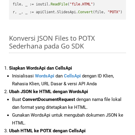
file, _ := ioutil.
ReadFile
(
"file.HTML"
)

r, _, _ := apiClient.SlidesApi.
Convert
(file, 
"POTX"
Konversi JSON Files to POTX
Sederhana pada Go SDK
Siapkan WordsApi dan CellsApi
Inisialisasi
WordsApi
dan
CellsApi
dengan ID Klien,
Rahasia Klien, URL Dasar & versi API Anda
Ubah JSON ke HTML dengan WordsApi
Buat
ConvertDocumentRequest
dengan nama file lokal
dan format yang ditetapkan ke HTML.
Gunakan WordsApi untuk mengubah dokumen JSON ke
HTML.
Ubah HTML ke POTX dengan CellsApi