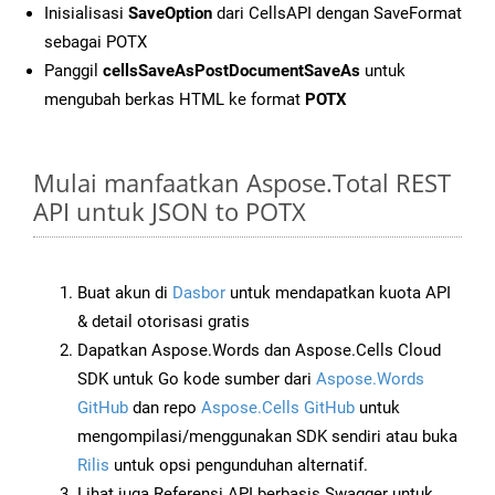
Inisialisasi
SaveOption
dari CellsAPI dengan SaveFormat
sebagai POTX
Panggil
cellsSaveAsPostDocumentSaveAs
untuk
mengubah berkas HTML ke format
POTX
Mulai manfaatkan Aspose.Total REST
API untuk JSON to POTX
Buat akun di
Dasbor
untuk mendapatkan kuota API
& detail otorisasi gratis
Dapatkan Aspose.Words dan Aspose.Cells Cloud
SDK untuk Go kode sumber dari
Aspose.Words
GitHub
dan repo
Aspose.Cells GitHub
untuk
mengompilasi/menggunakan SDK sendiri atau buka
Rilis
untuk opsi pengunduhan alternatif.
Lihat juga Referensi API berbasis Swagger untuk