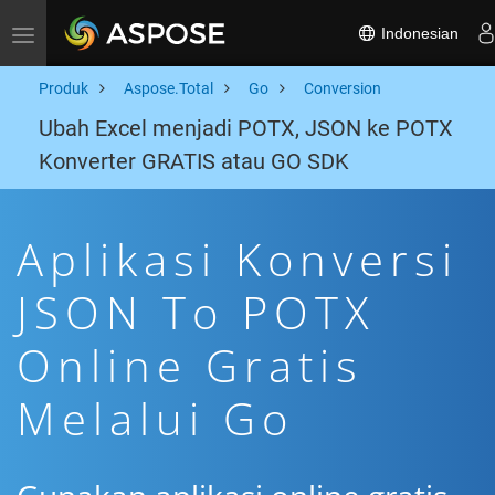
Indonesian
Toggle navigation
Produk
Aspose.Total
Go
Conversion
Ubah Excel menjadi POTX, JSON ke POTX
Konverter GRATIS atau GO SDK
Aplikasi Konversi
JSON To POTX
Online Gratis
Melalui Go