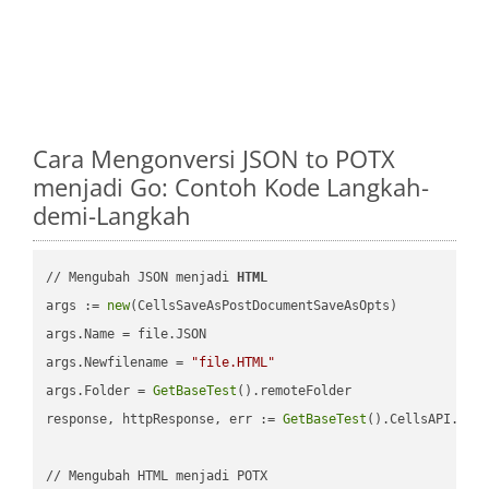
Cara Mengonversi JSON to POTX
menjadi Go: Contoh Kode Langkah-
demi-Langkah
// Mengubah JSON menjadi 
HTML
args := 
new
(CellsSaveAsPostDocumentSaveAsOpts)

args.Name = file.JSON

args.Newfilename = 
"file.HTML"
args.Folder = 
GetBaseTest
().remoteFolder

response, httpResponse, err := 
GetBaseTest
().CellsAPI.
Cel
// Mengubah HTML menjadi POTX
