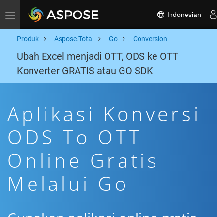
Indonesian
Toggle navigation
Produk
Aspose.Total
Go
Conversion
Ubah Excel menjadi OTT, ODS ke OTT
Konverter GRATIS atau GO SDK
Aplikasi Konversi
ODS To OTT
Online Gratis
Melalui Go