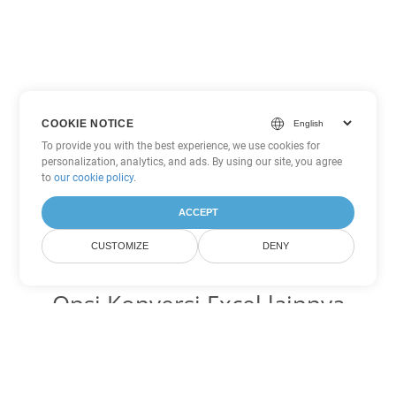
COOKIE NOTICE
To provide you with the best experience, we use cookies for
personalization, analytics, and ads. By using our site, you agree
to
our cookie policy
.
ACCEPT
CUSTOMIZE
DENY
Opsi Konversi Excel lainnya
Ubah ODS menjadi DOC
DOC:
Microsoft Word Binary Format