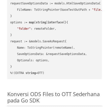
requestSaveOptionsData := models.HtmlSaveOptionsData{

    FileName: ToStringPointer(baseTestOutPath + 
"file.HTM
}

options := 
map
[
string
]
interface
{}{

"folder"
: remoteFolder,

}

request := &models.SaveAsRequest{

    Name: ToStringPointer(remoteName),

    SaveOptionsData: &requestSaveOptionsData,

    Optionals: options,

}

%!(EXTRA 
string
=OTT)
Konversi ODS Files to OTT Sederhana
pada Go SDK