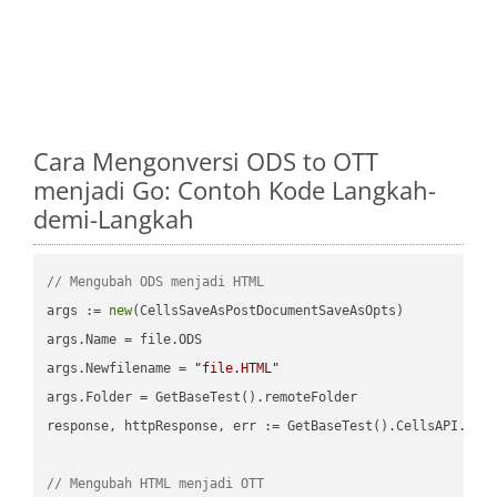
Cara Mengonversi ODS to OTT
menjadi Go: Contoh Kode Langkah-
demi-Langkah
// Mengubah ODS menjadi HTML
args := 
new
(CellsSaveAsPostDocumentSaveAsOpts)

args.Name = file.ODS

args.Newfilename = 
"file.HTML"
args.Folder = GetBaseTest().remoteFolder

response, httpResponse, err := GetBaseTest().CellsAPI.Cell
// Mengubah HTML menjadi OTT