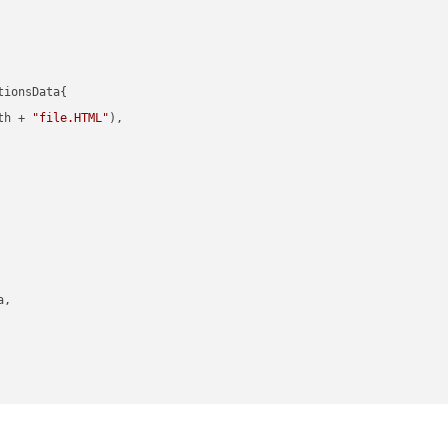
ionsData{

th + 
"file.HTML"
),

,
