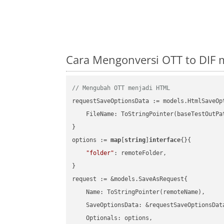
Cara Mengonversi OTT to DIF
// Mengubah OTT menjadi HTML
requestSaveOptionsData := models.HtmlSaveOpt
    FileName: ToStringPointer(baseTestOutPa
}

options := 
map
[
string
]
interface
{}{

"folder"
: remoteFolder,

}

request := &models.SaveAsRequest{

    Name: ToStringPointer(remoteName),

    SaveOptionsData: &requestSaveOptionsData
    Optionals: options,
