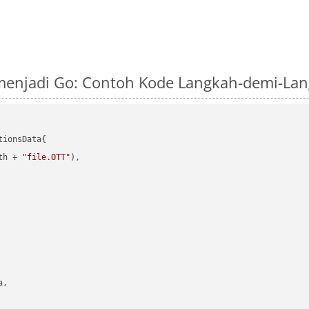
 menjadi Go: Contoh Kode Langkah-demi-La
ionsData{

th + 
"file.OTT"
),

,
