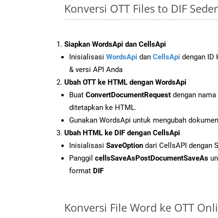
Konversi OTT Files to DIF Sed
Siapkan WordsApi dan CellsApi
Inisialisasi
WordsApi
dan
CellsApi
dengan ID K
& versi API Anda
Ubah OTT ke HTML dengan WordsApi
Buat
ConvertDocumentRequest
dengan nama f
ditetapkan ke HTML.
Gunakan WordsApi untuk mengubah dokumen
Ubah HTML ke DIF dengan CellsApi
Inisialisasi
SaveOption
dari CellsAPI dengan 
Panggil
cellsSaveAsPostDocumentSaveAs
un
format
DIF
Konversi File Word ke OTT On