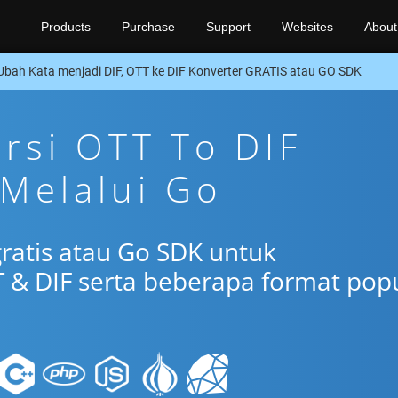
Products
Purchase
Support
Websites
About
Ubah Kata menjadi DIF, OTT ke DIF Konverter GRATIS atau GO SDK
ersi OTT To DIF
 Melalui Go
gratis atau Go SDK untuk
 & DIF serta beberapa format pop