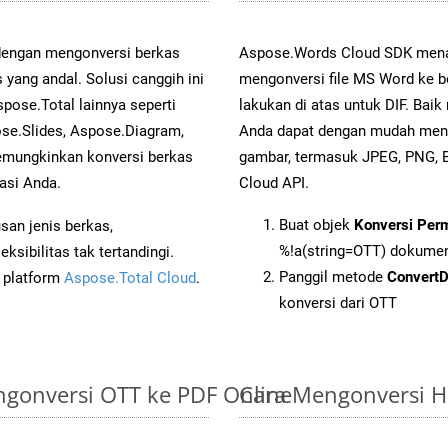
 dengan mengonversi berkas
Aspose.Words Cloud SDK mena
ng andal. Solusi canggih ini
mengonversi file MS Word ke b
pose.Total lainnya seperti
lakukan di atas untuk DIF. Bai
se.Slides, Aspose.Diagram,
Anda dapat dengan mudah men
mungkinkan konversi berkas
gambar, termasuk JPEG, PNG, 
asi Anda.
Cloud API.
Buat objek
Konversi Per
an jenis berkas,
%!a(string=OTT) dokume
sibilitas tak tertandingi.
Panggil metode
Convert
i platform
Aspose.Total Cloud
.
konversi dari OTT
gonversi OTT ke PDF Online
Cara Mengonversi H