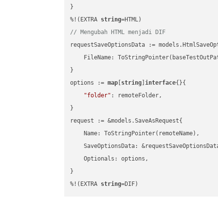
}

%!(EXTRA 
string
// Mengubah HTML menjadi DIF
requestSaveOptionsData := models.HtmlSaveOpt
    FileName: ToStringPointer(baseTestOutPa
}

options := 
map
[
string
]
interface
{}{

"folder"
: remoteFolder,

}

request := &models.SaveAsRequest{

    Name: ToStringPointer(remoteName),

    SaveOptionsData: &requestSaveOptionsData
    Optionals: options,

}

%!(EXTRA 
string
=DIF)