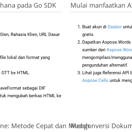
erhana pada Go SDK
Mulai manfaatkan As
Buat akun di
Dasbor
untuk
lien, Rahasia Klien, URL Dasar
gratis
Dapatkan Aspose.Words 
sumber dari
Aspose.Word
ile lokal dan format yang
mengompilasi/menggunak
pengunduhan alternatif.
 OTT ke HTML.
Lihat juga Referensi API
Aspose.Cells
untuk menge
SaveFormat sebagai DIF
tuk mengubah berkas HTML ke
line: Metode Cepat dan Mudah
Mengonversi Dokum