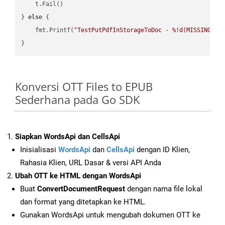
    t.Fail()

} 
else
 {

    fmt.Printf(
"TestPutPdfInStorageToDoc - %!d(MISSING)\n
Konversi OTT Files to EPUB
Sederhana pada Go SDK
Siapkan WordsApi dan CellsApi
Inisialisasi
WordsApi
dan
CellsApi
dengan ID Klien,
Rahasia Klien, URL Dasar & versi API Anda
Ubah OTT ke HTML dengan WordsApi
Buat
ConvertDocumentRequest
dengan nama file lokal
dan format yang ditetapkan ke HTML.
Gunakan WordsApi untuk mengubah dokumen OTT ke