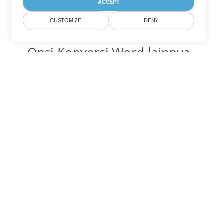
ACCEPT
CUSTOMIZE
DENY
Opsi Konversi Word lainnya
Ubah OTT menjadi DOC
DOC:
Microsoft Word Binary Format
Ubah OTT menjadi DOT
DOT:
Microsoft Word Template Files
Ubah OTT menjadi DOCX
DOCX:
Office 2007+ Word Document
Ubah OTT menjadi DOCM
DOCM:
Microsoft Word 2007 Marco File