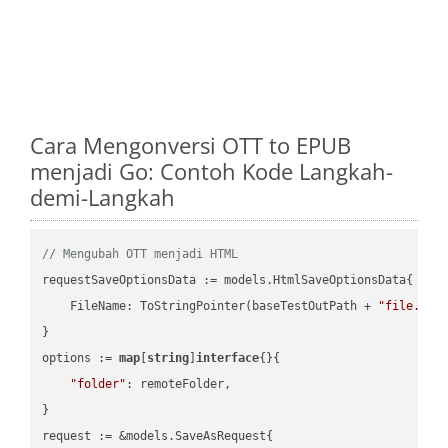
Cara Mengonversi OTT to EPUB
menjadi Go: Contoh Kode Langkah-
demi-Langkah
// Mengubah OTT menjadi HTML
requestSaveOptionsData := models.HtmlSaveOptionsData{

    FileName: ToStringPointer(baseTestOutPath + 
"file.OTT
}

options := 
map
[
string
]
interface
{}{

"folder"
: remoteFolder,

}

request := &models.SaveAsRequest{
