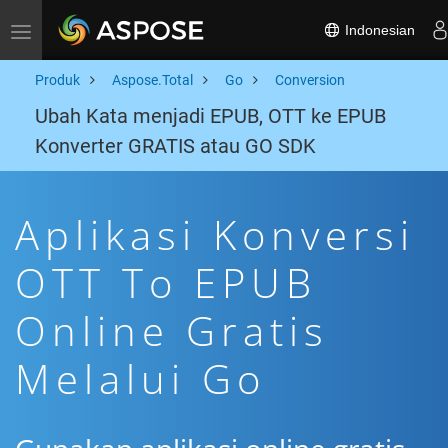
Indonesian
Toggle navigation
Produk
Aspose.Total
Go
Conversion
Ubah Kata menjadi EPUB, OTT ke EPUB
Konverter GRATIS atau GO SDK
Aplikasi Konversi
OTT To EPUB
Online Gratis
Melalui Go