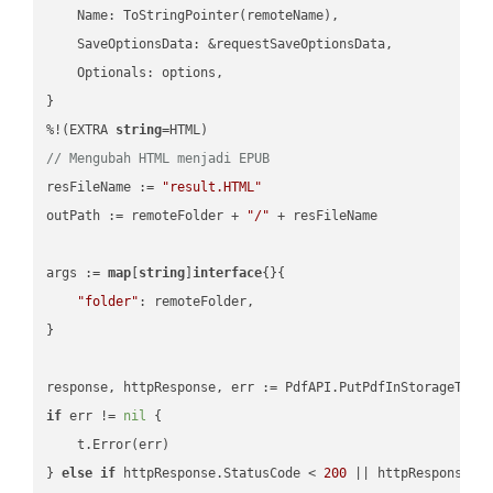
    Name: ToStringPointer(remoteName),

    SaveOptionsData: &requestSaveOptionsData,

    Optionals: options,

}

%!(EXTRA 
string
// Mengubah HTML menjadi EPUB
resFileName := 
"result.HTML"
outPath := remoteFolder + 
"/"
 + resFileName

args := 
map
[
string
]
interface
{}{

"folder"
: remoteFolder,

}

if
 err != 
nil
 {

    t.Error(err)

} 
else
if
 httpResponse.StatusCode < 
200
 || httpResponse.S