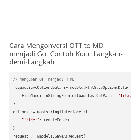
Cara Mengonversi OTT to MD
menjadi Go: Contoh Kode Langkah-
demi-Langkah
// Mengubah OTT menjadi HTML
requestSaveOptionsData := models.HtmlSaveOptionsData{

    FileName: ToStringPointer(baseTestOutPath + 
"file.OTT
}

options := 
map
[
string
]
interface
{}{

"folder"
: remoteFolder,

}

request := &models.SaveAsRequest{
