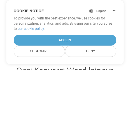
COOKIE NOTICE
To provide you with the best experience, we use cookies for
personalization, analytics, and ads. By using our site, you agree
to
our cookie policy
.
ACCEPT
CUSTOMIZE
DENY
Opsi Konversi Word lainnya
Ubah OTT menjadi DOC
DOC:
Microsoft Word Binary Format
Ubah OTT menjadi DOT
DOT:
Microsoft Word Template Files