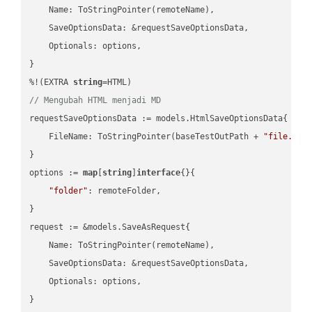
    Name: ToStringPointer(remoteName),

    SaveOptionsData: &requestSaveOptionsData,

    Optionals: options,

}

%!(EXTRA 
string
// Mengubah HTML menjadi MD
requestSaveOptionsData := models.HtmlSaveOptionsData{

    FileName: ToStringPointer(baseTestOutPath + 
"file.HTM
}

options := 
map
[
string
]
interface
{}{

"folder"
: remoteFolder,

}

request := &models.SaveAsRequest{

    Name: ToStringPointer(remoteName),

    SaveOptionsData: &requestSaveOptionsData,

    Optionals: options,

}
