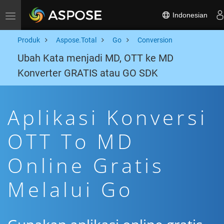
Indonesian
Toggle navigation
Produk
Aspose.Total
Go
Conversion
Ubah Kata menjadi MD, OTT ke MD
Konverter GRATIS atau GO SDK
Aplikasi Konversi
OTT To MD
Online Gratis
Melalui Go