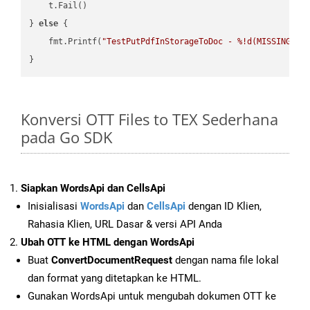
    t.Fail()

} 
else
 {

    fmt.Printf(
"TestPutPdfInStorageToDoc - %!d(MISSING)\n
Konversi OTT Files to TEX Sederhana
pada Go SDK
Siapkan WordsApi dan CellsApi
Inisialisasi
WordsApi
dan
CellsApi
dengan ID Klien,
Rahasia Klien, URL Dasar & versi API Anda
Ubah OTT ke HTML dengan WordsApi
Buat
ConvertDocumentRequest
dengan nama file lokal
dan format yang ditetapkan ke HTML.
Gunakan WordsApi untuk mengubah dokumen OTT ke