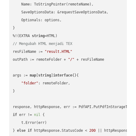
    Name: ToStringPointer(remoteName),

    SaveOptionsData: &requestSaveOptionsData,

    Optionals: options,

}

%!(EXTRA 
string
// Mengubah HTML menjadi TEX
resFileName := 
"result.HTML"
outPath := remoteFolder + 
"/"
 + resFileName

args := 
map
[
string
]
interface
{}{

"folder"
: remoteFolder,

}

if
 err != 
nil
 {

    t.Error(err)

} 
else
if
 httpResponse.StatusCode < 
200
 || httpResponse.S