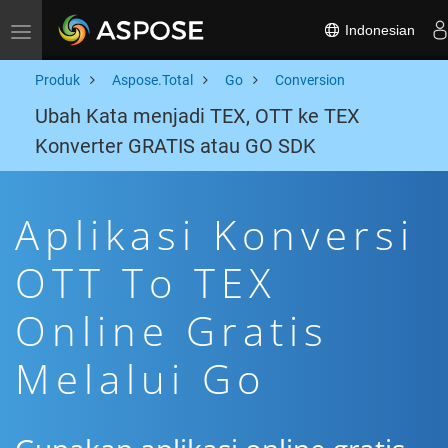
Indonesian
Toggle navigation
Produk
Aspose.Total
Go
Conversion
Ubah Kata menjadi TEX, OTT ke TEX
Konverter GRATIS atau GO SDK
Aplikasi Konversi
OTT To TEX
Online Gratis
Melalui Go