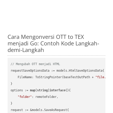
Cara Mengonversi OTT to TEX
menjadi Go: Contoh Kode Langkah-
demi-Langkah
// Mengubah OTT menjadi HTML
requestSaveOptionsData := models.HtmlSaveOptionsData{

    FileName: ToStringPointer(baseTestOutPath + 
"file.OTT
}

options := 
map
[
string
]
interface
{}{

"folder"
: remoteFolder,

}

request := &models.SaveAsRequest{
