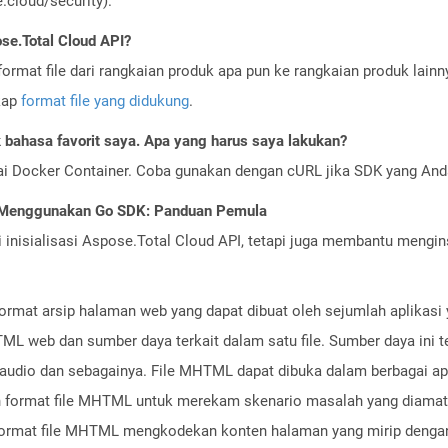
cloud/security).
se.Total Cloud API?
ormat file dari rangkaian produk apa pun ke rangkaian produk lain
gkap
format file yang didukung
.
bahasa favorit saya. Apa yang harus saya lakukan?
ai Docker Container. Coba gunakan dengan cURL jika SDK yang And
I Menggunakan Go SDK: Panduan Pemula
nisialisasi Aspose.Total Cloud API, tetapi juga membantu menginst
rmat arsip halaman web yang dapat dibuat oleh sejumlah aplikasi y
L web dan sumber daya terkait dalam satu file. Sumber daya ini 
e audio dan sebagainya. File MHTML dapat dibuka dalam berbagai apl
format file MHTML untuk merekam skenario masalah yang diamati
rmat file MHTML mengkodekan konten halaman yang mirip dengan 