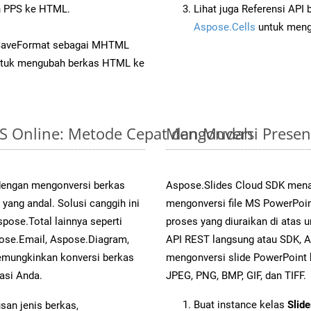
 PPS ke HTML.
Lihat juga Referensi API
Aspose.Cells
untuk menge
 SaveFormat sebagai MHTML
tuk mengubah berkas HTML ke
PPS Online: Metode Cepat dan Mudah
Mengonversi Presen
 dengan mengonversi berkas
Aspose.Slides Cloud SDK mena
ng andal. Solusi canggih ini
mengonversi file MS PowerPoin
pose.Total lainnya seperti
proses yang diuraikan di ata
ose.Email, Aspose.Diagram,
API REST langsung atau SDK, 
mungkinkan konversi berkas
mengonversi slide PowerPoint
asi Anda.
JPEG, PNG, BMP, GIF, dan TIFF.
Buat instance kelas
Slid
an jenis berkas,