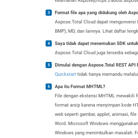
Keamanan Aspose](https://about.aspose.
Format file apa yang didukung oleh Aspo
Aspose.Total Cloud dapat mengonversi f
BMP), MD, dan lainnya. Lihat daftar len
Saya tidak dapat menemukan SDK untuk 
Aspose.Total Cloud juga tersedia sebag
Dimulai dengan Aspose.Total REST AP
Quickstart
tidak hanya memandu melalui i
Apa itu Format MHTML?
File dengan ekstensi MHTML mewakili fo
format arsip karena menyimpan kode HTM
web seperti gambar, applet, animasi, fil
Word. Microsoft Windows menggunakan 
Windows yang menimbulkan masalah. Fo