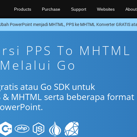
Products
Purchase
Support
Websites
About
Ubah PowerPoint menjadi MHTML, PPS ke MHTML Konverter GRATIS at
ersi PPS To MHTML
 Melalui Go
gratis atau Go SDK untuk
S & MHTML serta beberapa format
owerPoint.