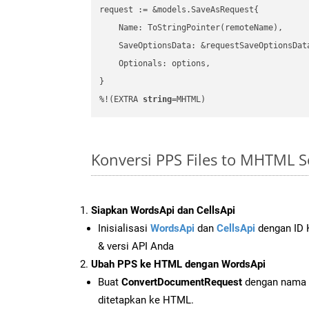
request := &models.SaveAsRequest{

    Name: ToStringPointer(remoteName),

    SaveOptionsData: &requestSaveOptionsData
    Optionals: options,

}

%!(EXTRA 
string
=MHTML)
Konversi PPS Files to MHTML 
Siapkan WordsApi dan CellsApi
Inisialisasi
WordsApi
dan
CellsApi
dengan ID K
& versi API Anda
Ubah PPS ke HTML dengan WordsApi
Buat
ConvertDocumentRequest
dengan nama f
ditetapkan ke HTML.