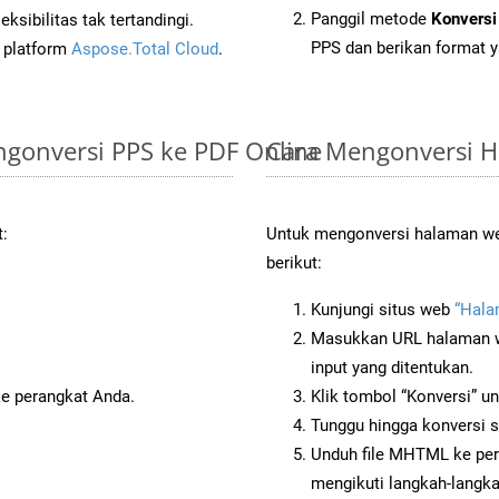
Panggil metode
Konversi
sibilitas tak tertandingi.
PPS dan berikan format y
i platform
Aspose.Total Cloud
.
gonversi PPS ke PDF Online
Cara Mengonversi 
t:
Untuk mengonversi halaman we
berikut:
Kunjungi situs web
“Hal
Masukkan URL halaman we
input yang ditentukan.
ke perangkat Anda.
Klik tombol “Konversi” u
Tunggu hingga konversi s
Unduh file MHTML ke per
mengikuti langkah-langk