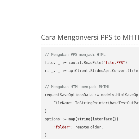
Cara Mengonversi PPS to MHT
// Mengubah PPS menjadi HTML
file, _ := ioutil.ReadFile(
"file.PPS"
)

r, _, _ := apiClient.SlidesApi.Convert(file
// Mengubah HTML menjadi MHTML
requestSaveOptionsData := models.HtmlSaveOpt
    FileName: ToStringPointer(baseTestOutPa
}

options := 
map
[
string
]
interface
{}{

"folder"
: remoteFolder,

}
