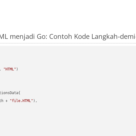
ML menjadi Go: Contoh Kode Langkah-demi
, 
"HTML"
)

ionsData{

th + 
"file.HTML"
),
