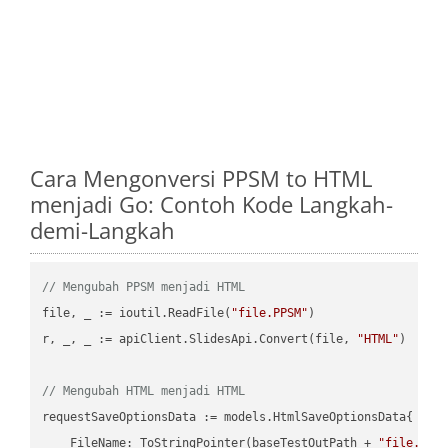
Cara Mengonversi PPSM to HTML
menjadi Go: Contoh Kode Langkah-
demi-Langkah
// Mengubah PPSM menjadi HTML
file, _ := ioutil.ReadFile(
"file.PPSM"
)

r, _, _ := apiClient.SlidesApi.Convert(file, 
"HTML"
)

// Mengubah HTML menjadi HTML
requestSaveOptionsData := models.HtmlSaveOptionsData{

    FileName: ToStringPointer(baseTestOutPath + 
"file.HTM