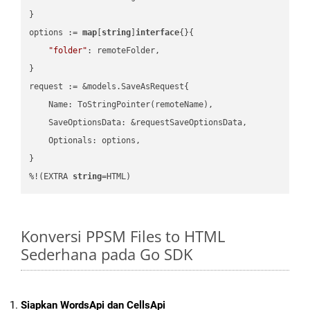
}

options := 
map
[
string
]
interface
{}{

"folder"
: remoteFolder,

}

request := &models.SaveAsRequest{

    Name: ToStringPointer(remoteName),

    SaveOptionsData: &requestSaveOptionsData,

    Optionals: options,

}

%!(EXTRA 
string
=HTML)
Konversi PPSM Files to HTML
Sederhana pada Go SDK
Siapkan WordsApi dan CellsApi