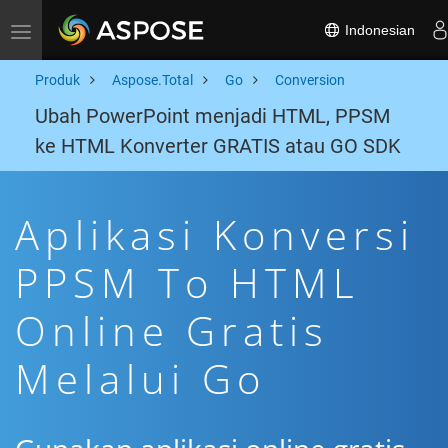
Indonesian
Toggle navigation
Produk
Aspose.Total
Go
Conversion
Ubah PowerPoint menjadi HTML, PPSM
ke HTML Konverter GRATIS atau GO SDK
Aplikasi Konversi
PPSM To HTML
Online Gratis
Melalui Go