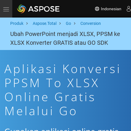
Indonesian
Toggle navigation
Produk
Aspose.Total
Go
Conversion
Ubah PowerPoint menjadi XLSX, PPSM ke
XLSX Konverter GRATIS atau GO SDK
Aplikasi Konversi
PPSM To XLSX
Online Gratis
Melalui Go