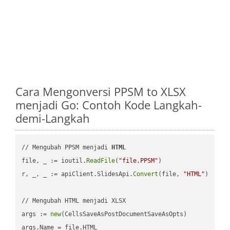
Cara Mengonversi PPSM to XLSX
menjadi Go: Contoh Kode Langkah-
demi-Langkah
// Mengubah PPSM menjadi 
HTML
file, _ := ioutil.
ReadFile
(
"file.PPSM"
)

r, _, _ := apiClient.SlidesApi.
Convert
(file, 
"HTML"
)

// Mengubah HTML menjadi XLSX

args := 
new
(CellsSaveAsPostDocumentSaveAsOpts)

args.Name = file.HTML
