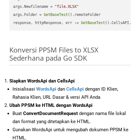
args.Newfilename = 
"file.XLSX"
args.Folder = 
GetBaseTest
().remoteFolder

response, httpResponse, err := 
GetBaseTest
().CellsAPI.
Cel
Konversi PPSM Files to XLSX
Sederhana pada Go SDK
Siapkan WordsApi dan CellsApi
Inisialisasi
WordsApi
dan
CellsApi
dengan ID Klien,
Rahasia Klien, URL Dasar & versi API Anda
Ubah PPSM ke HTML dengan WordsApi
Buat
ConvertDocumentRequest
dengan nama file lokal
dan format yang ditetapkan ke HTML.
Gunakan WordsApi untuk mengubah dokumen PPSM ke
HTML.