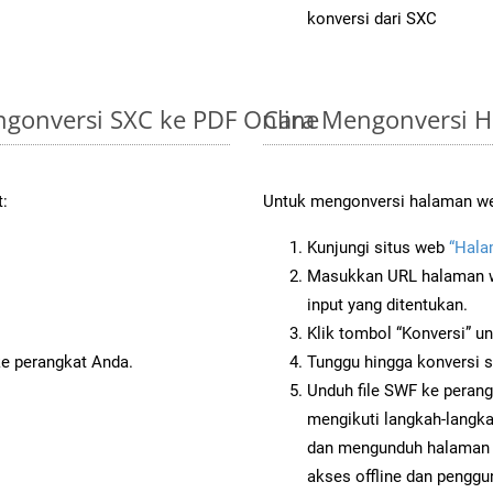
konversi dari SXC
gonversi SXC ke PDF Online
Cara Mengonversi 
t:
Untuk mengonversi halaman web
Kunjungi situs web
“Hala
Masukkan URL halaman we
input yang ditentukan.
Klik tombol “Konversi” u
ke perangkat Anda.
Tunggu hingga konversi s
Unduh file SWF ke perang
mengikuti langkah-langk
dan mengunduh halaman 
akses offline dan penggun