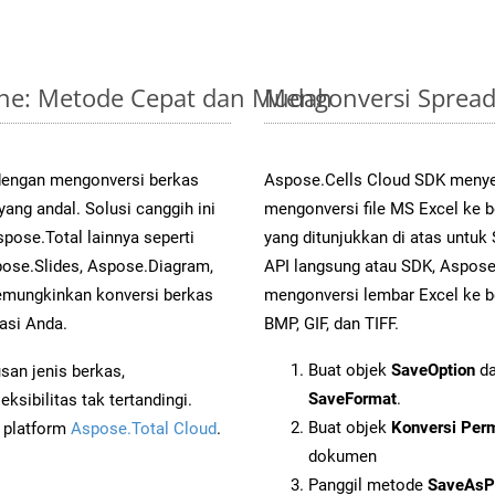
line: Metode Cepat dan Mudah
Mengonversi Spread
 dengan mengonversi berkas
Aspose.Cells Cloud SDK menye
ng andal. Solusi canggih ini
mengonversi file MS Excel ke 
pose.Total lainnya seperti
yang ditunjukkan di atas untu
ose.Slides, Aspose.Diagram,
API langsung atau SDK, Aspos
mungkinkan konversi berkas
mengonversi lembar Excel ke b
asi Anda.
BMP, GIF, dan TIFF.
Buat objek
SaveOption
da
an jenis berkas,
SaveFormat
.
sibilitas tak tertandingi.
Buat objek
Konversi Per
i platform
Aspose.Total Cloud
.
dokumen
Panggil metode
SaveAsP