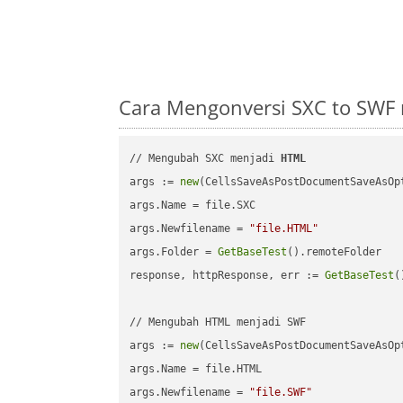
Cara Mengonversi SXC to SWF
// Mengubah SXC menjadi 
HTML
args := 
new
(CellsSaveAsPostDocumentSaveAsOpt
args.Name = file.SXC

args.Newfilename = 
"file.HTML"
args.Folder = 
GetBaseTest
().remoteFolder

response, httpResponse, err := 
GetBaseTest
(
// Mengubah HTML menjadi SWF

args := 
new
(CellsSaveAsPostDocumentSaveAsOpt
args.Name = file.HTML

args.Newfilename = 
"file.SWF"