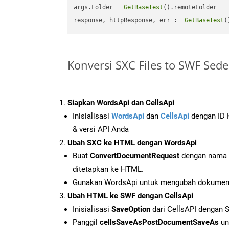
args.Folder = 
GetBaseTest
().remoteFolder

response, httpResponse, err := 
GetBaseTest
(
Konversi SXC Files to SWF Se
Siapkan WordsApi dan CellsApi
Inisialisasi
WordsApi
dan
CellsApi
dengan ID K
& versi API Anda
Ubah SXC ke HTML dengan WordsApi
Buat
ConvertDocumentRequest
dengan nama f
ditetapkan ke HTML.
Gunakan WordsApi untuk mengubah dokumen
Ubah HTML ke SWF dengan CellsApi
Inisialisasi
SaveOption
dari CellsAPI dengan
Panggil
cellsSaveAsPostDocumentSaveAs
un