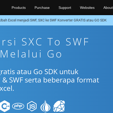
Products
Purchase
Support
Websites
About
Ubah Excel menjadi SWF, SXC ke SWF Konverter GRATIS atau GO SDK
ersi SXC To SWF
 Melalui Go
gratis atau Go SDK untuk
 & SWF serta beberapa format
xcel.