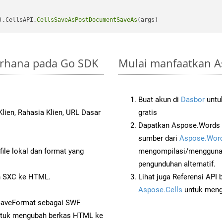
).CellsAPI.
CellsSaveAsPostDocumentSaveAs
derhana pada Go SDK
Mulai manfaatkan A
Buat akun di
Dasbor
untuk
lien, Rahasia Klien, URL Dasar
gratis
Dapatkan Aspose.Words 
sumber dari
Aspose.Word
ile lokal dan format yang
mengompilasi/menggunak
pengunduhan alternatif.
 SXC ke HTML.
Lihat juga Referensi API
Aspose.Cells
untuk menge
 SaveFormat sebagai SWF
tuk mengubah berkas HTML ke