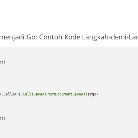
 menjadi Go: Contoh Kode Langkah-demi-La
s)

).CellsAPI.
CellsSaveAsPostDocumentSaveAs
(args)

s)
