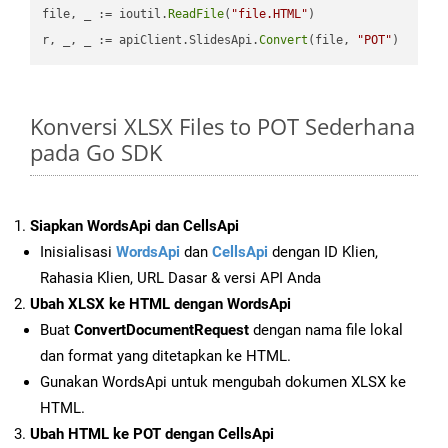
file, _ := ioutil.
ReadFile
(
"file.HTML"
)

r, _, _ := apiClient.SlidesApi.
Convert
(file, 
"POT"
Konversi XLSX Files to POT Sederhana
pada Go SDK
Siapkan WordsApi dan CellsApi
Inisialisasi
WordsApi
dan
CellsApi
dengan ID Klien,
Rahasia Klien, URL Dasar & versi API Anda
Ubah XLSX ke HTML dengan WordsApi
Buat
ConvertDocumentRequest
dengan nama file lokal
dan format yang ditetapkan ke HTML.
Gunakan WordsApi untuk mengubah dokumen XLSX ke
HTML.
Ubah HTML ke POT dengan CellsApi