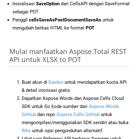
Inisialisasi
SaveOption
dari CellsAPI dengan SaveFormat
sebagai POT
Panggil
cellsSaveAsPostDocumentSaveAs
untuk
mengubah berkas HTML ke format
POT
Mulai manfaatkan Aspose.Total REST
API untuk XLSX to POT
Buat akun di
Dasbor
untuk mendapatkan kuota API
& detail otorisasi gratis
Dapatkan Aspose.Words dan Aspose.Cells Cloud
SDK untuk Go kode sumber dari
Aspose.Words
GitHub
dan repo
Aspose.Cells GitHub
untuk
mengompilasi/menggunakan SDK sendiri atau buka
Rilis
untuk opsi pengunduhan alternatif.
Lihat juga Referensi API berbasis Swagger untuk