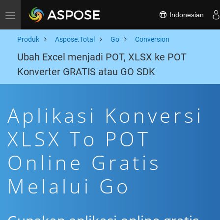
Indonesian
Toggle navigation
Produk
Aspose.Total
Go
Conversion
Ubah Excel menjadi POT, XLSX ke POT
Konverter GRATIS atau GO SDK
Aplikasi Konversi
XLSX To POT
Online Gratis
Melalui Go