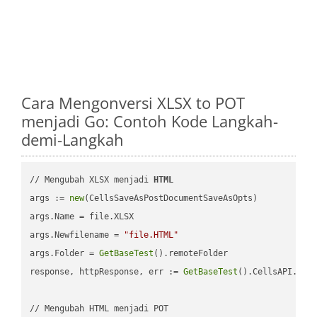
Cara Mengonversi XLSX to POT
menjadi Go: Contoh Kode Langkah-
demi-Langkah
// Mengubah XLSX menjadi 
HTML
args := 
new
(CellsSaveAsPostDocumentSaveAsOpts)

args.Name = file.XLSX

args.Newfilename = 
"file.HTML"
args.Folder = 
GetBaseTest
().remoteFolder

response, httpResponse, err := 
GetBaseTest
().CellsAPI.
Cel
// Mengubah HTML menjadi POT
