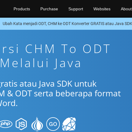
Products
Purchase
Support
Websites
About
Ubah Kata menjadi ODT, CHM ke ODT Konverter GRATIS atau Java SD
ersi CHM To ODT
Melalui Java
ratis atau Java SDK untuk
M & ODT serta beberapa format
ord.