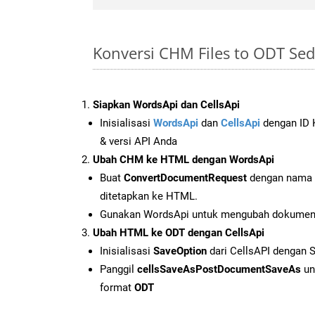
Konversi CHM Files to ODT Se
Siapkan WordsApi dan CellsApi
Inisialisasi
WordsApi
dan
CellsApi
dengan ID K
& versi API Anda
Ubah CHM ke HTML dengan WordsApi
Buat
ConvertDocumentRequest
dengan nama f
ditetapkan ke HTML.
Gunakan WordsApi untuk mengubah dokume
Ubah HTML ke ODT dengan CellsApi
Inisialisasi
SaveOption
dari CellsAPI dengan 
Panggil
cellsSaveAsPostDocumentSaveAs
un
format
ODT