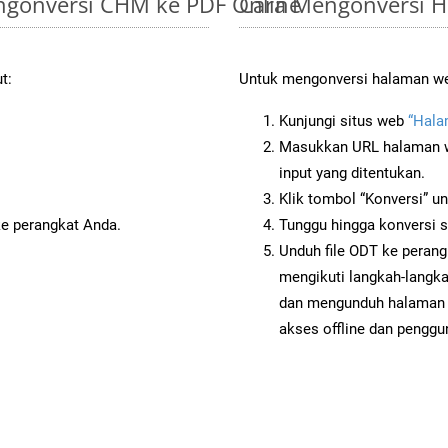
gonversi CHM ke PDF Online
Cara Mengonversi 
t:
Untuk mengonversi halaman web
Kunjungi situs web
“Hala
Masukkan URL halaman we
input yang ditentukan.
Klik tombol “Konversi” u
ke perangkat Anda.
Tunggu hingga konversi s
Unduh file ODT ke perang
mengikuti langkah-langk
dan mengunduh halaman 
akses offline dan penggun