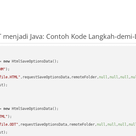
 menjadi Java: Contoh Kode Langkah-demi
= 
new
 HtmlSaveOptionsData();

HM"
);

file.HTML"
,requestSaveOptionsData,remoteFolder,
null
,
null
,
null
,
nu
t);

= 
new
 HtmlSaveOptionsData();

TML"
);

file.ODT"
,requestSaveOptionsData,remoteFolder,
null
,
null
,
null
,
nul