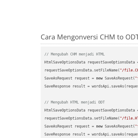
Cara Mengonversi CHM to ODT
// Mengubah CHM menjadi HTML
HtmlSaveOptionsData requestSaveOptionsData 
requestSaveOptionsData.setFileName(
"/file.C
SaveAsRequest request = 
new
 SaveAsRequest(
"
SaveResponse result = wordsApi.saveAs(reques
// Mengubah HTML menjadi ODT
HtmlSaveOptionsData requestSaveOptionsData 
requestSaveOptionsData.setFileName(
"/file.H
SaveAsRequest request = 
new
 SaveAsRequest(
"