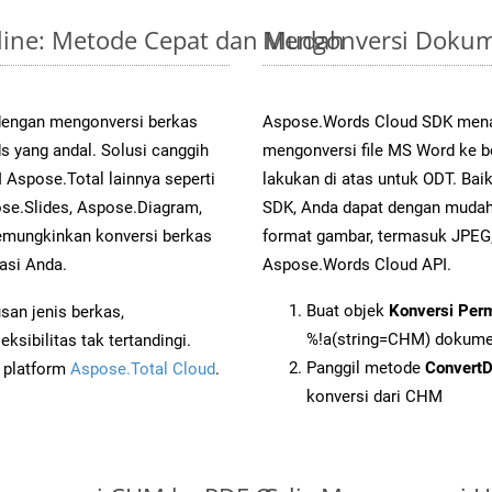
line: Metode Cepat dan Mudah
Mengonversi Dokum
 dengan mengonversi berkas
Aspose.Words Cloud SDK mena
yang andal. Solusi canggih
mengonversi file MS Word ke b
 Aspose.Total lainnya seperti
lakukan di atas untuk ODT. Bai
se.Slides, Aspose.Diagram,
SDK, Anda dapat dengan muda
mungkinkan konversi berkas
format gambar, termasuk JPEG,
asi Anda.
Aspose.Words Cloud API.
Buat objek
Konversi Per
an jenis berkas,
%!a(string=CHM) dokum
sibilitas tak tertandingi.
Panggil metode
Convert
i platform
Aspose.Total Cloud
.
konversi dari CHM