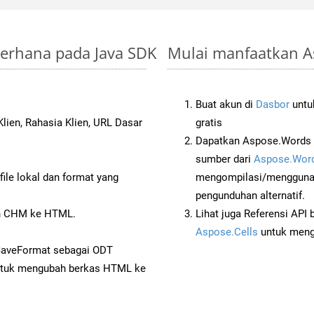
derhana pada Java SDK
Mulai manfaatkan A
Buat akun di
Dasbor
untuk
lien, Rahasia Klien, URL Dasar
gratis
Dapatkan Aspose.Words 
sumber dari
Aspose.Word
ile lokal dan format yang
mengompilasi/menggunak
pengunduhan alternatif.
n CHM ke HTML.
Lihat juga Referensi API
Aspose.Cells
untuk menge
SaveFormat sebagai ODT
tuk mengubah berkas HTML ke