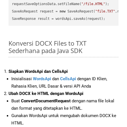
requestSaveOptionsData.setFileName(
"/file.HTML"
);

SaveAsRequest request = 
new
 SaveAsRequest(
"file.TXT"
,requ
Konversi DOCX Files to TXT
Sederhana pada Java SDK
Siapkan WordsApi dan CellsApi
Inisialisasi
WordsApi
dan
CellsApi
dengan ID Klien,
Rahasia Klien, URL Dasar & versi API Anda
Ubah DOCX ke HTML dengan WordsApi
Buat
ConvertDocumentRequest
dengan nama file lokal
dan format yang ditetapkan ke HTML.
Gunakan WordsApi untuk mengubah dokumen DOCX ke
HTML.