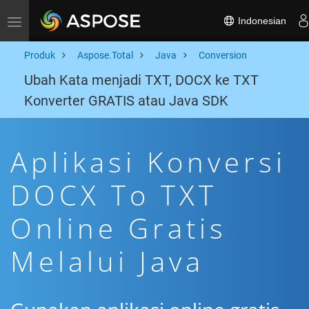
Indonesian
Toggle navigation
Produk
Aspose.Total
Java
Conversion
Ubah Kata menjadi TXT, DOCX ke TXT
Konverter GRATIS atau Java SDK
Aplikasi Konversi
DOCX To TXT
Online Gratis
Melalui Java