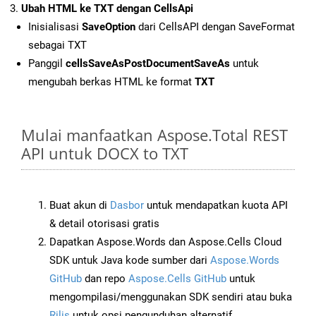
Ubah HTML ke TXT dengan CellsApi
Inisialisasi
SaveOption
dari CellsAPI dengan SaveFormat
sebagai TXT
Panggil
cellsSaveAsPostDocumentSaveAs
untuk
mengubah berkas HTML ke format
TXT
Mulai manfaatkan Aspose.Total REST
API untuk DOCX to TXT
Buat akun di
Dasbor
untuk mendapatkan kuota API
& detail otorisasi gratis
Dapatkan Aspose.Words dan Aspose.Cells Cloud
SDK untuk Java kode sumber dari
Aspose.Words
GitHub
dan repo
Aspose.Cells GitHub
untuk
mengompilasi/menggunakan SDK sendiri atau buka
Rilis
untuk opsi pengunduhan alternatif.