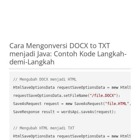
Cara Mengonversi DOCX to TXT
menjadi Java: Contoh Kode Langkah-
demi-Langkah
// Mengubah DOCX menjadi HTML
HtmlSaveOptionsData requestSaveOptionsData = 
new
 HtmlSaveO
requestSaveOptionsData.setFileName(
"/file.DOCX"
);

SaveAsRequest request = 
new
 SaveAsRequest(
"file.HTML"
,req
SaveResponse result = wordsApi.saveAs(request);

// Mengubah HTML menjadi TXT
HtmlSaveOptionsData requestSaveOptionsData = 
new
 HtmlSaveO