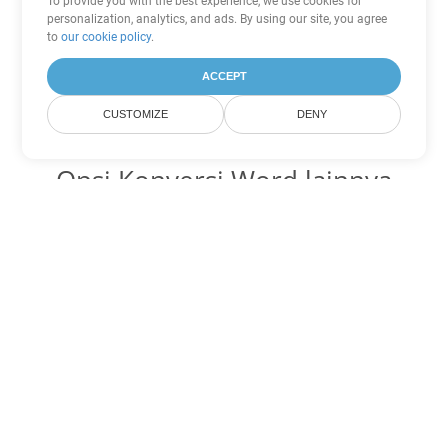
To provide you with the best experience, we use cookies for
personalization, analytics, and ads. By using our site, you agree
to
our cookie policy
.
ACCEPT
CUSTOMIZE
DENY
Opsi Konversi Word lainnya
Ubah DOCX menjadi DOC
DOC:
Microsoft Word Binary Format
Ubah DOCX menjadi DOT
DOT:
Microsoft Word Template Files
Ubah DOCX menjadi DOCM
DOCM:
Microsoft Word 2007 Marco File