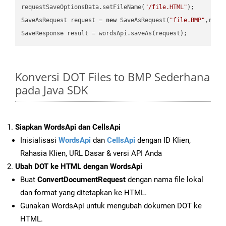
requestSaveOptionsData.setFileName(
"/file.HTML"
);

SaveAsRequest request = 
new
 SaveAsRequest(
"file.BMP"
,requ
Konversi DOT Files to BMP Sederhana
pada Java SDK
Siapkan WordsApi dan CellsApi
Inisialisasi
WordsApi
dan
CellsApi
dengan ID Klien,
Rahasia Klien, URL Dasar & versi API Anda
Ubah DOT ke HTML dengan WordsApi
Buat
ConvertDocumentRequest
dengan nama file lokal
dan format yang ditetapkan ke HTML.
Gunakan WordsApi untuk mengubah dokumen DOT ke
HTML.