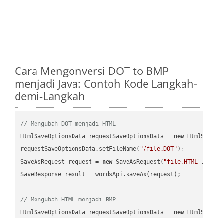
Cara Mengonversi DOT to BMP
menjadi Java: Contoh Kode Langkah-
demi-Langkah
// Mengubah DOT menjadi HTML
HtmlSaveOptionsData requestSaveOptionsData = 
new
 HtmlSaveO
requestSaveOptionsData.setFileName(
"/file.DOT"
);

SaveAsRequest request = 
new
 SaveAsRequest(
"file.HTML"
,req
SaveResponse result = wordsApi.saveAs(request);

// Mengubah HTML menjadi BMP
HtmlSaveOptionsData requestSaveOptionsData = 
new
 HtmlSaveO