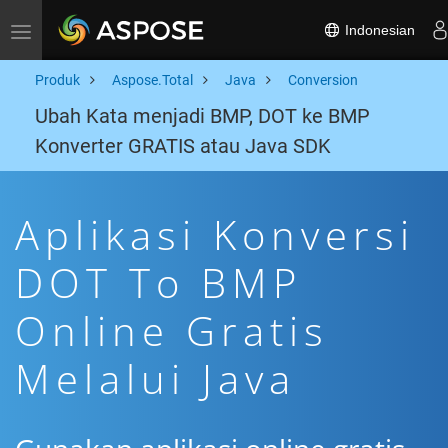
Indonesian
Toggle navigation
Produk
Aspose.Total
Java
Conversion
Ubah Kata menjadi BMP, DOT ke BMP
Konverter GRATIS atau Java SDK
Aplikasi Konversi
DOT To BMP
Online Gratis
Melalui Java