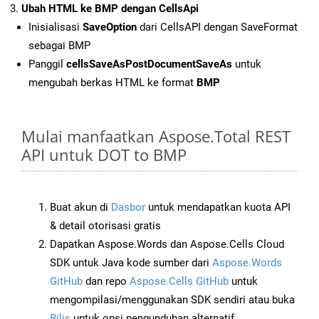
Ubah HTML ke BMP dengan CellsApi
Inisialisasi
SaveOption
dari CellsAPI dengan SaveFormat
sebagai BMP
Panggil
cellsSaveAsPostDocumentSaveAs
untuk
mengubah berkas HTML ke format
BMP
Mulai manfaatkan Aspose.Total REST
API untuk DOT to BMP
Buat akun di
Dasbor
untuk mendapatkan kuota API
& detail otorisasi gratis
Dapatkan Aspose.Words dan Aspose.Cells Cloud
SDK untuk Java kode sumber dari
Aspose.Words
GitHub
dan repo
Aspose.Cells GitHub
untuk
mengompilasi/menggunakan SDK sendiri atau buka
Rilis
untuk opsi pengunduhan alternatif.