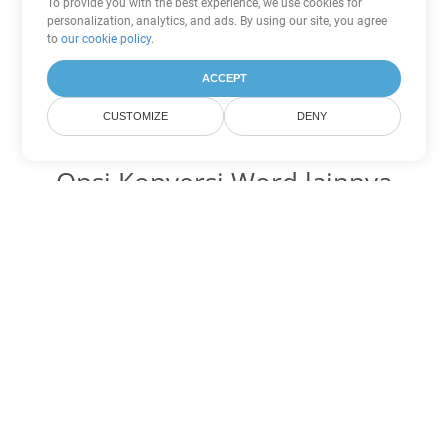
To provide you with the best experience, we use cookies for
personalization, analytics, and ads. By using our site, you agree
to
our cookie policy
.
ACCEPT
CUSTOMIZE
DENY
Opsi Konversi Word lainnya
Ubah DOT menjadi DOC
DOC:
Microsoft Word Binary Format
Ubah DOT menjadi DOCX
DOCX:
Office 2007+ Word Document
Ubah DOT menjadi DOCM
DOCM:
Microsoft Word 2007 Marco File