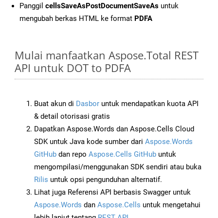
Panggil
cellsSaveAsPostDocumentSaveAs
untuk
mengubah berkas HTML ke format
PDFA
Mulai manfaatkan Aspose.Total REST
API untuk DOT to PDFA
Buat akun di
Dasbor
untuk mendapatkan kuota API
& detail otorisasi gratis
Dapatkan Aspose.Words dan Aspose.Cells Cloud
SDK untuk Java kode sumber dari
Aspose.Words
GitHub
dan repo
Aspose.Cells GitHub
untuk
mengompilasi/menggunakan SDK sendiri atau buka
Rilis
untuk opsi pengunduhan alternatif.
Lihat juga Referensi API berbasis Swagger untuk
Aspose.Words
dan
Aspose.Cells
untuk mengetahui
lebih lanjut tentang
REST API
.