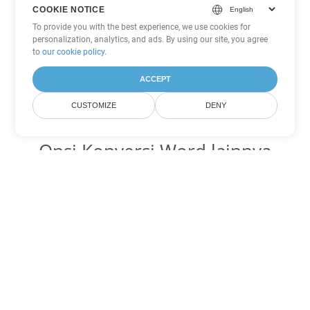
COOKIE NOTICE
To provide you with the best experience, we use cookies for
personalization, analytics, and ads. By using our site, you agree
to
our cookie policy
.
ACCEPT
CUSTOMIZE
DENY
Opsi Konversi Word lainnya
Ubah DOT menjadi DOC
DOC:
Microsoft Word Binary Format
Ubah DOT menjadi DOCX
DOCX:
Office 2007+ Word Document
Ubah DOT menjadi DOCM