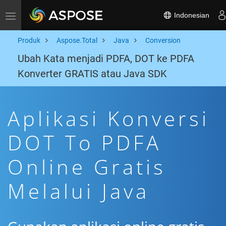
Indonesian
Toggle navigation
Produk
Aspose.Total
Java
Conversion
Ubah Kata menjadi PDFA, DOT ke PDFA
Konverter GRATIS atau Java SDK
Aplikasi Konversi
DOT To PDFA
Online Gratis
Melalui Java