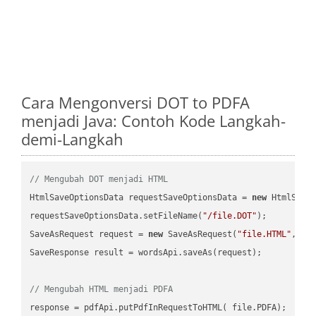
Cara Mengonversi DOT to PDFA
menjadi Java: Contoh Kode Langkah-
demi-Langkah
// Mengubah DOT menjadi HTML
HtmlSaveOptionsData requestSaveOptionsData = 
new
 HtmlSaveO
requestSaveOptionsData.setFileName(
"/file.DOT"
);

SaveAsRequest request = 
new
 SaveAsRequest(
"file.HTML"
,req
SaveResponse result = wordsApi.saveAs(request);

// Mengubah HTML menjadi PDFA