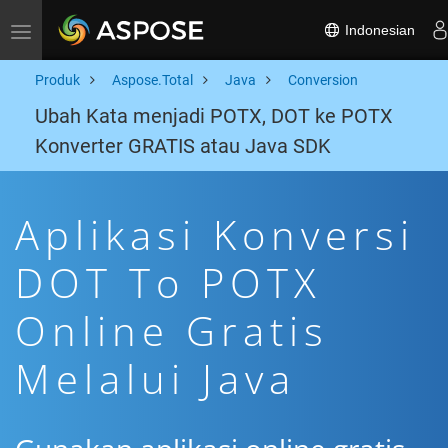
Indonesian
Toggle navigation
Produk
Aspose.Total
Java
Conversion
Ubah Kata menjadi POTX, DOT ke POTX
Konverter GRATIS atau Java SDK
Aplikasi Konversi
DOT To POTX
Online Gratis
Melalui Java