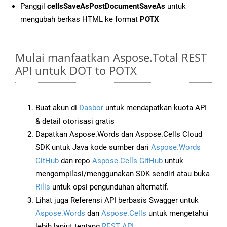
Panggil
cellsSaveAsPostDocumentSaveAs
untuk
mengubah berkas HTML ke format
POTX
Mulai manfaatkan Aspose.Total REST
API untuk DOT to POTX
Buat akun di
Dasbor
untuk mendapatkan kuota API
& detail otorisasi gratis
Dapatkan Aspose.Words dan Aspose.Cells Cloud
SDK untuk Java kode sumber dari
Aspose.Words
GitHub
dan repo
Aspose.Cells GitHub
untuk
mengompilasi/menggunakan SDK sendiri atau buka
Rilis
untuk opsi pengunduhan alternatif.
Lihat juga Referensi API berbasis Swagger untuk
Aspose.Words
dan
Aspose.Cells
untuk mengetahui
lebih lanjut tentang
REST API
.