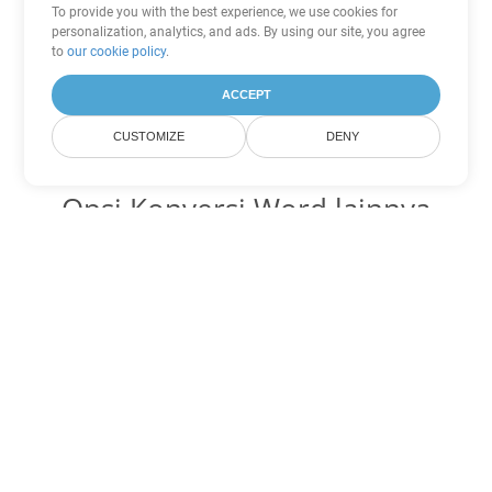
To provide you with the best experience, we use cookies for
personalization, analytics, and ads. By using our site, you agree
to
our cookie policy
.
ACCEPT
CUSTOMIZE
DENY
Opsi Konversi Word lainnya
Ubah DOT menjadi DOC
DOC:
Microsoft Word Binary Format
Ubah DOT menjadi DOCX
DOCX:
Office 2007+ Word Document
Ubah DOT menjadi DOCM
DOCM:
Microsoft Word 2007 Marco File