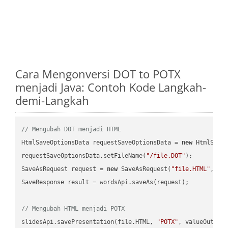
Cara Mengonversi DOT to POTX
menjadi Java: Contoh Kode Langkah-
demi-Langkah
// Mengubah DOT menjadi HTML
HtmlSaveOptionsData requestSaveOptionsData = 
new
 HtmlSaveO
requestSaveOptionsData.setFileName(
"/file.DOT"
);

SaveAsRequest request = 
new
 SaveAsRequest(
"file.HTML"
,req
SaveResponse result = wordsApi.saveAs(request);

// Mengubah HTML menjadi POTX
slidesApi.savePresentation(file.HTML, 
"POTX"