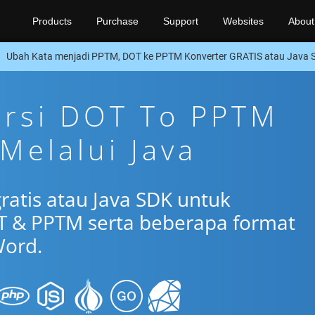
Products
Purchase
Support
Websites
About
Ubah Kata menjadi PPTM, DOT ke PPTM Konverter GRATIS atau Java 
ersi DOT To PPTM
Melalui Java
ratis atau Java SDK untuk
T & PPTM serta beberapa format
ord.