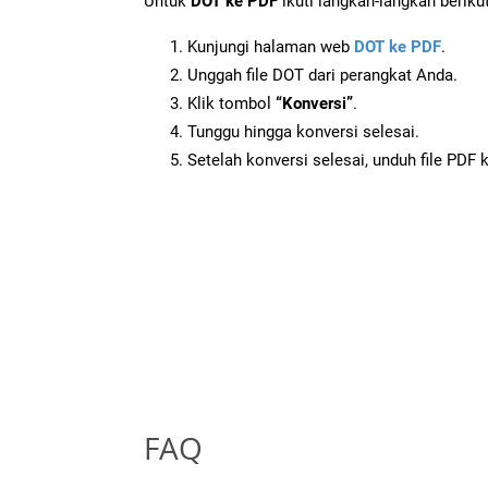
Untuk
DOT ke PDF
ikuti langkah-langkah berikut
Kunjungi halaman web
DOT ke PDF
.
Unggah file DOT dari perangkat Anda.
Klik tombol
“Konversi”
.
Tunggu hingga konversi selesai.
Setelah konversi selesai, unduh file PDF 
FAQ