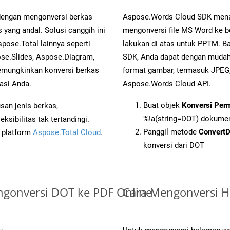
 dengan mengonversi berkas
Aspose.Words Cloud SDK mena
ng andal. Solusi canggih ini
mengonversi file MS Word ke b
pose.Total lainnya seperti
lakukan di atas untuk PPTM. Ba
se.Slides, Aspose.Diagram,
SDK, Anda dapat dengan muda
mungkinkan konversi berkas
format gambar, termasuk JPEG,
asi Anda.
Aspose.Words Cloud API.
Buat objek
Konversi Per
an jenis berkas,
%!a(string=DOT) dokume
sibilitas tak tertandingi.
Panggil metode
Convert
i platform
Aspose.Total Cloud
.
konversi dari DOT
gonversi DOT ke PDF Online
Cara Mengonversi 