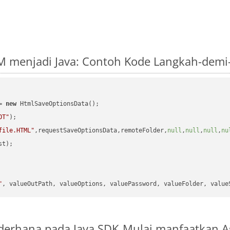
M menjadi Java: Contoh Kode Langkah-demi
= 
new
 HtmlSaveOptionsData();

OT"
);

file.HTML"
,requestSaveOptionsData,remoteFolder,
null
,
null
,
null
,
nu
t);

"
ederhana pada Java SDK
Mulai manfaatkan A