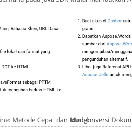
Buat akun di
Dasbor
untuk
lien, Rahasia Klien, URL Dasar
gratis
Dapatkan Aspose.Words 
sumber dari
Aspose.Word
ile lokal dan format yang
mengompilasi/menggunak
pengunduhan alternatif.
n DOT ke HTML.
Lihat juga Referensi API
Aspose.Cells
untuk menge
 SaveFormat sebagai PPTM
tuk mengubah berkas HTML ke
line: Metode Cepat dan Mudah
Mengonversi Dokum