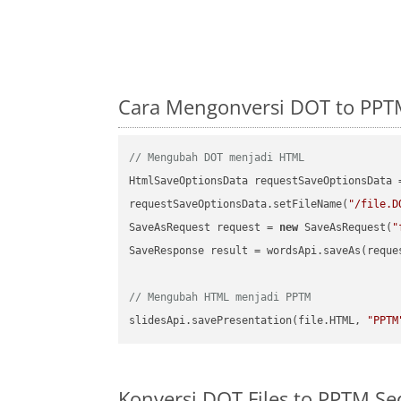
Cara Mengonversi DOT to PPT
// Mengubah DOT menjadi HTML
HtmlSaveOptionsData requestSaveOptionsData 
requestSaveOptionsData.setFileName(
"/file.D
SaveAsRequest request = 
new
 SaveAsRequest(
"
SaveResponse result = wordsApi.saveAs(reques
// Mengubah HTML menjadi PPTM
slidesApi.savePresentation(file.HTML, 
"PPTM
Konversi DOT Files to PPTM S