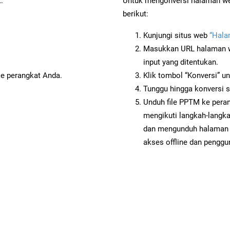
:
Untuk mengonversi halaman web
berikut:
Kunjungi situs web
“Hala
Masukkan URL halaman we
input yang ditentukan.
ke perangkat Anda.
Klik tombol “Konversi” u
Tunggu hingga konversi s
Unduh file PPTM ke peran
mengikuti langkah-langk
dan mengunduh halaman 
akses offline dan penggun