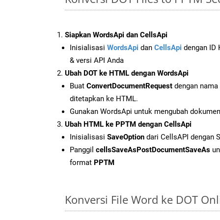
Siapkan WordsApi dan CellsApi
Inisialisasi
WordsApi
dan
CellsApi
dengan ID K
& versi API Anda
Ubah DOT ke HTML dengan WordsApi
Buat
ConvertDocumentRequest
dengan nama f
ditetapkan ke HTML.
Gunakan WordsApi untuk mengubah dokume
Ubah HTML ke PPTM dengan CellsApi
Inisialisasi
SaveOption
dari CellsAPI dengan
Panggil
cellsSaveAsPostDocumentSaveAs
un
format
PPTM
Konversi File Word ke DOT On