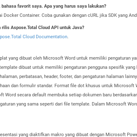
bahasa favorit saya. Apa yang harus saya lakukan?
ai Docker Container. Coba gunakan dengan cURL jika SDK yang And
ilis Aspose.Total Cloud API untuk Java?
pose.Total Cloud Documentation
.
emplat yang dibuat oleh Microsoft Word untuk memiliki pengaturan 
e template dibuat untuk memiliki pengaturan pengguna spesifik yang 
n halaman, perbatasan, header, footer, dan pengaturan halaman lai
haan dan formulir standar. Format file dot khusus untuk Microsoft
osoft Word secara default membuka setiap dokumen baru berdasarkan 
aturan yang sama seperti dari file template. Dalam Microsoft Word 
resentasi yang diaktifkan makro yang dibuat dengan Microsoft Power