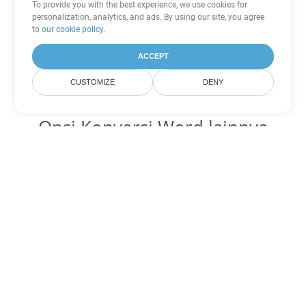
To provide you with the best experience, we use cookies for
personalization, analytics, and ads. By using our site, you agree
to
our cookie policy
.
ACCEPT
CUSTOMIZE
DENY
Opsi Konversi Word lainnya
Ubah DOT menjadi DOC
DOC:
Microsoft Word Binary Format
Ubah DOT menjadi DOCX
DOCX:
Office 2007+ Word Document
Ubah DOT menjadi DOCM
DOCM:
Microsoft Word 2007 Marco File