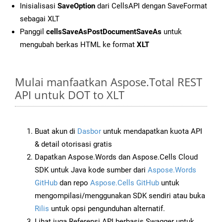
Inisialisasi
SaveOption
dari CellsAPI dengan SaveFormat
sebagai XLT
Panggil
cellsSaveAsPostDocumentSaveAs
untuk
mengubah berkas HTML ke format
XLT
Mulai manfaatkan Aspose.Total REST
API untuk DOT to XLT
Buat akun di
Dasbor
untuk mendapatkan kuota API
& detail otorisasi gratis
Dapatkan Aspose.Words dan Aspose.Cells Cloud
SDK untuk Java kode sumber dari
Aspose.Words
GitHub
dan repo
Aspose.Cells GitHub
untuk
mengompilasi/menggunakan SDK sendiri atau buka
Rilis
untuk opsi pengunduhan alternatif.
Lihat juga Referensi API berbasis Swagger untuk