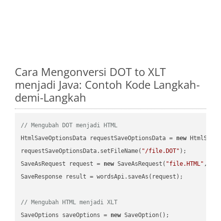
Cara Mengonversi DOT to XLT
menjadi Java: Contoh Kode Langkah-
demi-Langkah
// Mengubah DOT menjadi HTML
HtmlSaveOptionsData requestSaveOptionsData = 
new
 HtmlSaveO
requestSaveOptionsData.setFileName(
"/file.DOT"
);

SaveAsRequest request = 
new
 SaveAsRequest(
"file.HTML"
,req
SaveResponse result = wordsApi.saveAs(request);

// Mengubah HTML menjadi XLT
SaveOptions saveOptions = 
new
 SaveOption();
