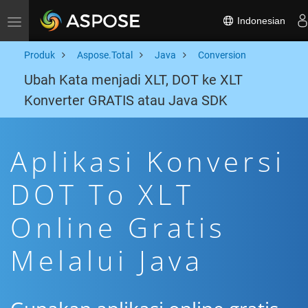
Indonesian
Toggle navigation
Produk
Aspose.Total
Java
Conversion
Ubah Kata menjadi XLT, DOT ke XLT
Konverter GRATIS atau Java SDK
Aplikasi Konversi
DOT To XLT
Online Gratis
Melalui Java