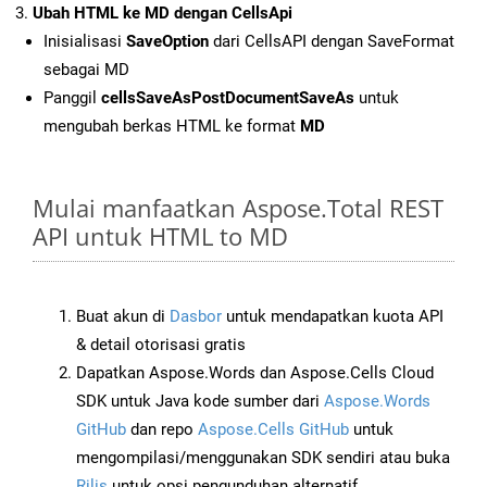
Ubah HTML ke MD dengan CellsApi
Inisialisasi
SaveOption
dari CellsAPI dengan SaveFormat
sebagai MD
Panggil
cellsSaveAsPostDocumentSaveAs
untuk
mengubah berkas HTML ke format
MD
Mulai manfaatkan Aspose.Total REST
API untuk HTML to MD
Buat akun di
Dasbor
untuk mendapatkan kuota API
& detail otorisasi gratis
Dapatkan Aspose.Words dan Aspose.Cells Cloud
SDK untuk Java kode sumber dari
Aspose.Words
GitHub
dan repo
Aspose.Cells GitHub
untuk
mengompilasi/menggunakan SDK sendiri atau buka
Rilis
untuk opsi pengunduhan alternatif.