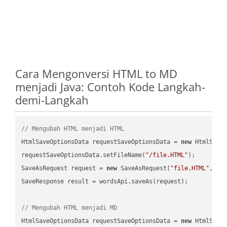
Cara Mengonversi HTML to MD
menjadi Java: Contoh Kode Langkah-
demi-Langkah
// Mengubah HTML menjadi HTML
HtmlSaveOptionsData requestSaveOptionsData = 
new
 HtmlSaveO
requestSaveOptionsData.setFileName(
"/file.HTML"
);

SaveAsRequest request = 
new
 SaveAsRequest(
"file.HTML"
,req
SaveResponse result = wordsApi.saveAs(request);

// Mengubah HTML menjadi MD
HtmlSaveOptionsData requestSaveOptionsData = 
new
 HtmlSaveO