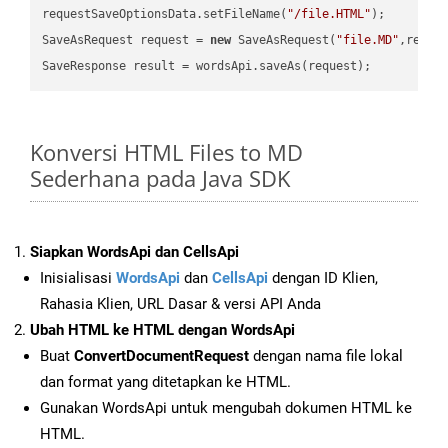
requestSaveOptionsData.setFileName(
"/file.HTML"
);

SaveAsRequest request = 
new
 SaveAsRequest(
"file.MD"
,reque
Konversi HTML Files to MD
Sederhana pada Java SDK
Siapkan WordsApi dan CellsApi
Inisialisasi
WordsApi
dan
CellsApi
dengan ID Klien,
Rahasia Klien, URL Dasar & versi API Anda
Ubah HTML ke HTML dengan WordsApi
Buat
ConvertDocumentRequest
dengan nama file lokal
dan format yang ditetapkan ke HTML.
Gunakan WordsApi untuk mengubah dokumen HTML ke
HTML.