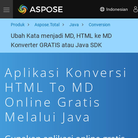
Indonesian
Toggle navigation
Produk
Aspose.Total
Java
Conversion
Ubah Kata menjadi MD, HTML ke MD
Konverter GRATIS atau Java SDK
Aplikasi Konversi
HTML To MD
Online Gratis
Melalui Java