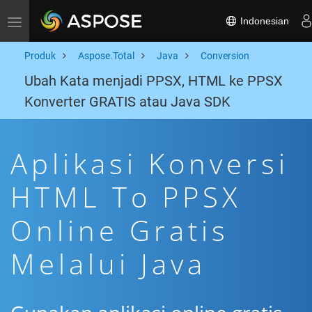
Indonesian
Toggle navigation
Produk
Aspose.Total
Java
Conversion
Ubah Kata menjadi PPSX, HTML ke PPSX
Konverter GRATIS atau Java SDK
Aplikasi Konversi
HTML To PPSX
Online Gratis
Melalui Java