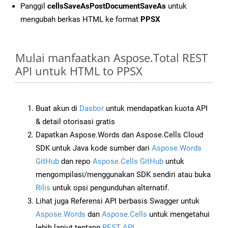
Panggil
cellsSaveAsPostDocumentSaveAs
untuk
mengubah berkas HTML ke format
PPSX
Mulai manfaatkan Aspose.Total REST
API untuk HTML to PPSX
Buat akun di
Dasbor
untuk mendapatkan kuota API
& detail otorisasi gratis
Dapatkan Aspose.Words dan Aspose.Cells Cloud
SDK untuk Java kode sumber dari
Aspose.Words
GitHub
dan repo
Aspose.Cells GitHub
untuk
mengompilasi/menggunakan SDK sendiri atau buka
Rilis
untuk opsi pengunduhan alternatif.
Lihat juga Referensi API berbasis Swagger untuk
Aspose.Words
dan
Aspose.Cells
untuk mengetahui
lebih lanjut tentang
REST API
.