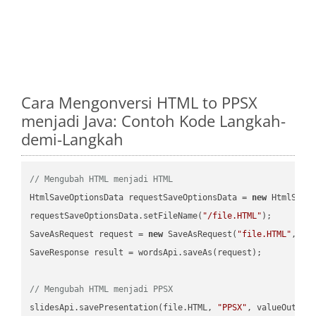
Cara Mengonversi HTML to PPSX
menjadi Java: Contoh Kode Langkah-
demi-Langkah
// Mengubah HTML menjadi HTML
HtmlSaveOptionsData requestSaveOptionsData = 
new
 HtmlSaveO
requestSaveOptionsData.setFileName(
"/file.HTML"
);

SaveAsRequest request = 
new
 SaveAsRequest(
"file.HTML"
,req
SaveResponse result = wordsApi.saveAs(request);

// Mengubah HTML menjadi PPSX
slidesApi.savePresentation(file.HTML, 
"PPSX"