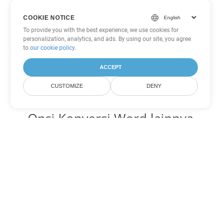
COOKIE NOTICE
To provide you with the best experience, we use cookies for
personalization, analytics, and ads. By using our site, you agree
to
our cookie policy
.
ACCEPT
CUSTOMIZE
DENY
Opsi Konversi Word lainnya
Ubah MD menjadi DOC
DOC:
Microsoft Word Binary Format
Ubah MD menjadi DOT
DOT:
Microsoft Word Template Files