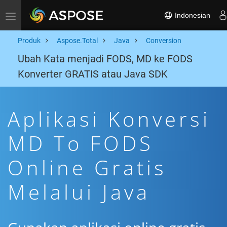
Indonesian
Toggle navigation
Produk
Aspose.Total
Java
Conversion
Ubah Kata menjadi FODS, MD ke FODS
Konverter GRATIS atau Java SDK
Aplikasi Konversi
MD To FODS
Online Gratis
Melalui Java