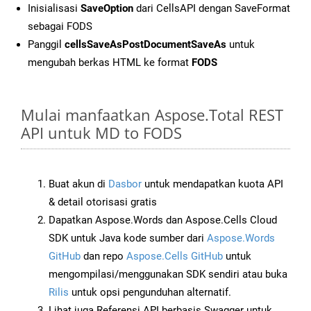
Inisialisasi
SaveOption
dari CellsAPI dengan SaveFormat
sebagai FODS
Panggil
cellsSaveAsPostDocumentSaveAs
untuk
mengubah berkas HTML ke format
FODS
Mulai manfaatkan Aspose.Total REST
API untuk MD to FODS
Buat akun di
Dasbor
untuk mendapatkan kuota API
& detail otorisasi gratis
Dapatkan Aspose.Words dan Aspose.Cells Cloud
SDK untuk Java kode sumber dari
Aspose.Words
GitHub
dan repo
Aspose.Cells GitHub
untuk
mengompilasi/menggunakan SDK sendiri atau buka
Rilis
untuk opsi pengunduhan alternatif.
Lihat juga Referensi API berbasis Swagger untuk