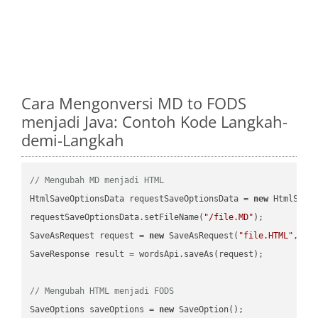
Cara Mengonversi MD to FODS
menjadi Java: Contoh Kode Langkah-
demi-Langkah
// Mengubah MD menjadi HTML
HtmlSaveOptionsData requestSaveOptionsData = 
new
 HtmlSaveO
requestSaveOptionsData.setFileName(
"/file.MD"
);

SaveAsRequest request = 
new
 SaveAsRequest(
"file.HTML"
,req
SaveResponse result = wordsApi.saveAs(request);

// Mengubah HTML menjadi FODS
SaveOptions saveOptions = 
new
 SaveOption();
