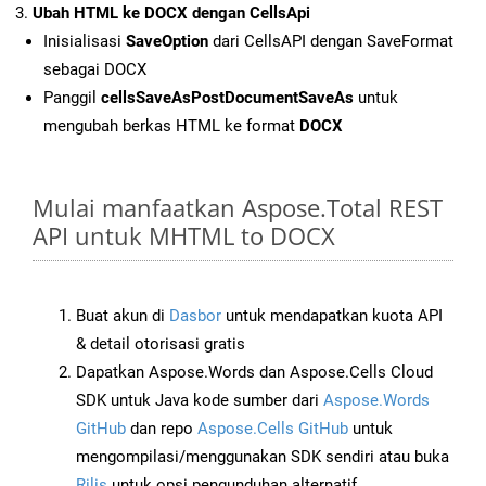
Ubah HTML ke DOCX dengan CellsApi
Inisialisasi
SaveOption
dari CellsAPI dengan SaveFormat
sebagai DOCX
Panggil
cellsSaveAsPostDocumentSaveAs
untuk
mengubah berkas HTML ke format
DOCX
Mulai manfaatkan Aspose.Total REST
API untuk MHTML to DOCX
Buat akun di
Dasbor
untuk mendapatkan kuota API
& detail otorisasi gratis
Dapatkan Aspose.Words dan Aspose.Cells Cloud
SDK untuk Java kode sumber dari
Aspose.Words
GitHub
dan repo
Aspose.Cells GitHub
untuk
mengompilasi/menggunakan SDK sendiri atau buka
Rilis
untuk opsi pengunduhan alternatif.