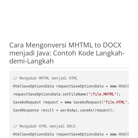
Cara Mengonversi MHTML to DOCX
menjadi Java: Contoh Kode Langkah-
demi-Langkah
// Mengubah MHTML menjadi HTML
HtmlSaveOptionsData requestSaveOptionsData = 
new
 HtmlSaveO
requestSaveOptionsData.setFileName(
"/file.MHTML"
);

SaveAsRequest request = 
new
 SaveAsRequest(
"file.HTML"
,req
SaveResponse result = wordsApi.saveAs(request);

// Mengubah HTML menjadi DOCX
HtmlSaveOptionsData requestSaveOptionsData = 
new
 HtmlSaveO