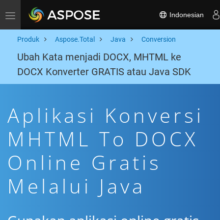
Indonesian
Toggle navigation
Produk
Aspose.Total
Java
Conversion
Ubah Kata menjadi DOCX, MHTML ke
DOCX Konverter GRATIS atau Java SDK
Aplikasi Konversi
MHTML To DOCX
Online Gratis
Melalui Java