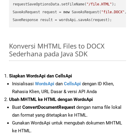
requestSaveOptionsData.setFileName(
"/file.HTML"
);

SaveAsRequest request = 
new
 SaveAsRequest(
"file.DOCX"
,req
Konversi MHTML Files to DOCX
Sederhana pada Java SDK
Siapkan WordsApi dan CellsApi
Inisialisasi
WordsApi
dan
CellsApi
dengan ID Klien,
Rahasia Klien, URL Dasar & versi API Anda
Ubah MHTML ke HTML dengan WordsApi
Buat
ConvertDocumentRequest
dengan nama file lokal
dan format yang ditetapkan ke HTML.
Gunakan WordsApi untuk mengubah dokumen MHTML
ke HTML.