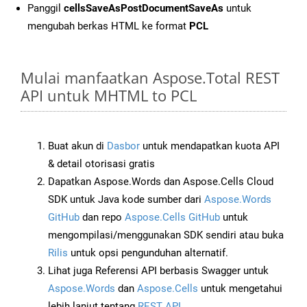
Panggil
cellsSaveAsPostDocumentSaveAs
untuk
mengubah berkas HTML ke format
PCL
Mulai manfaatkan Aspose.Total REST
API untuk MHTML to PCL
Buat akun di
Dasbor
untuk mendapatkan kuota API
& detail otorisasi gratis
Dapatkan Aspose.Words dan Aspose.Cells Cloud
SDK untuk Java kode sumber dari
Aspose.Words
GitHub
dan repo
Aspose.Cells GitHub
untuk
mengompilasi/menggunakan SDK sendiri atau buka
Rilis
untuk opsi pengunduhan alternatif.
Lihat juga Referensi API berbasis Swagger untuk
Aspose.Words
dan
Aspose.Cells
untuk mengetahui
lebih lanjut tentang
REST API
.