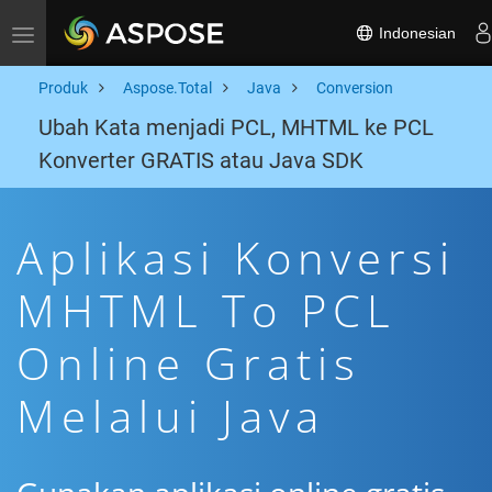
Indonesian
Toggle navigation
Produk
Aspose.Total
Java
Conversion
Ubah Kata menjadi PCL, MHTML ke PCL
Konverter GRATIS atau Java SDK
Aplikasi Konversi
MHTML To PCL
Online Gratis
Melalui Java