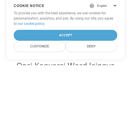
COOKIE NOTICE
To provide you with the best experience, we use cookies for
personalization, analytics, and ads. By using our site, you agree
to
our cookie policy
.
ACCEPT
CUSTOMIZE
DENY
Opsi Konversi Word lainnya
Ubah MHTML menjadi DOC
DOC:
Microsoft Word Binary Format
Ubah MHTML menjadi DOT
DOT:
Microsoft Word Template Files
Ubah MHTML menjadi DOCX