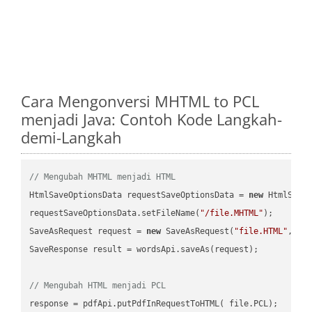
Cara Mengonversi MHTML to PCL
menjadi Java: Contoh Kode Langkah-
demi-Langkah
// Mengubah MHTML menjadi HTML
HtmlSaveOptionsData requestSaveOptionsData = 
new
 HtmlSaveO
requestSaveOptionsData.setFileName(
"/file.MHTML"
);

SaveAsRequest request = 
new
 SaveAsRequest(
"file.HTML"
,req
SaveResponse result = wordsApi.saveAs(request);

// Mengubah HTML menjadi PCL