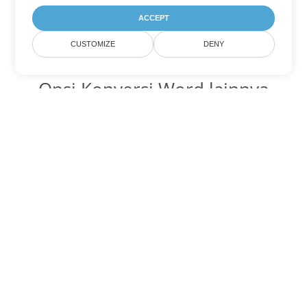
ACCEPT
CUSTOMIZE
DENY
Opsi Konversi Word lainnya
Ubah MHTML menjadi DOC
DOC:
Microsoft Word Binary Format
Ubah MHTML menjadi DOT
DOT:
Microsoft Word Template Files
Ubah MHTML menjadi DOCX
DOCX:
Office 2007+ Word Document
Ubah MHTML menjadi DOCM