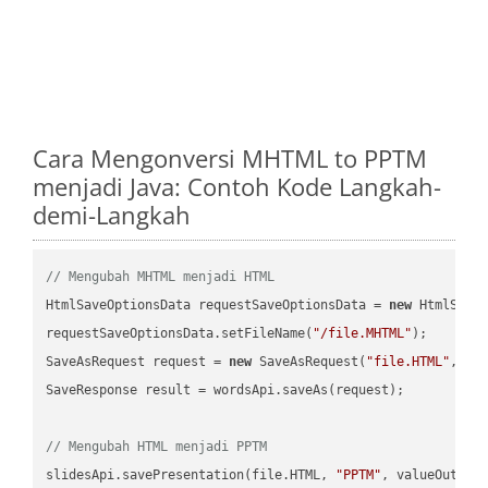
Cara Mengonversi MHTML to PPTM
menjadi Java: Contoh Kode Langkah-
demi-Langkah
// Mengubah MHTML menjadi HTML
HtmlSaveOptionsData requestSaveOptionsData = 
new
 HtmlSaveO
requestSaveOptionsData.setFileName(
"/file.MHTML"
);

SaveAsRequest request = 
new
 SaveAsRequest(
"file.HTML"
,req
SaveResponse result = wordsApi.saveAs(request);

// Mengubah HTML menjadi PPTM
slidesApi.savePresentation(file.HTML, 
"PPTM"