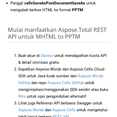
Panggil
cellsSaveAsPostDocumentSaveAs
untuk
mengubah berkas HTML ke format
PPTM
Mulai manfaatkan Aspose.Total REST
API untuk MHTML to PPTM
Buat akun di
Dasbor
untuk mendapatkan kuota API
& detail otorisasi gratis
Dapatkan Aspose.Words dan Aspose.Cells Cloud
SDK untuk Java kode sumber dari
Aspose.Words
GitHub
dan repo
Aspose.Cells GitHub
untuk
mengompilasi/menggunakan SDK sendiri atau buka
Rilis
untuk opsi pengunduhan alternatif.
Lihat juga Referensi API berbasis Swagger untuk
Aspose.Words
dan
Aspose.Cells
untuk mengetahui
lebih lanjut tentang
REST API
.