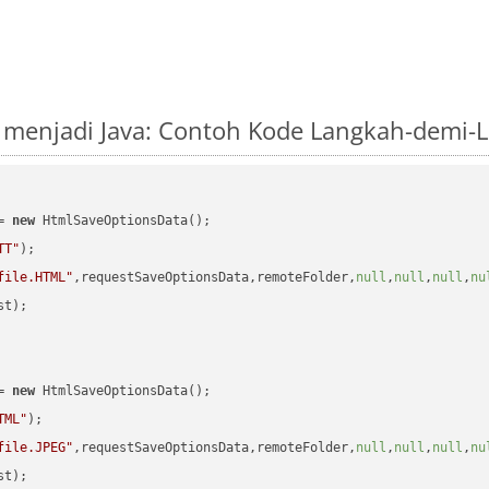
 menjadi Java: Contoh Kode Langkah-demi-
= 
new
 HtmlSaveOptionsData();

TT"
);

file.HTML"
,requestSaveOptionsData,remoteFolder,
null
,
null
,
null
,
nu
t);

= 
new
 HtmlSaveOptionsData();

TML"
);

file.JPEG"
,requestSaveOptionsData,remoteFolder,
null
,
null
,
null
,
nu