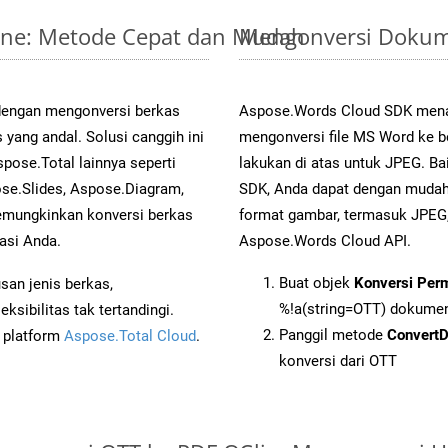
line: Metode Cepat dan Mudah
Mengonversi Dokum
 dengan mengonversi berkas
Aspose.Words Cloud SDK mena
ng andal. Solusi canggih ini
mengonversi file MS Word ke b
pose.Total lainnya seperti
lakukan di atas untuk JPEG. Ba
se.Slides, Aspose.Diagram,
SDK, Anda dapat dengan muda
mungkinkan konversi berkas
format gambar, termasuk JPEG,
asi Anda.
Aspose.Words Cloud API.
Buat objek
Konversi Per
an jenis berkas,
%!a(string=OTT) dokume
sibilitas tak tertandingi.
Panggil metode
Convert
i platform
Aspose.Total Cloud
.
konversi dari OTT