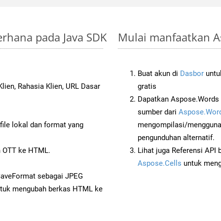
derhana pada Java SDK
Mulai manfaatkan As
Buat akun di
Dasbor
untuk
lien, Rahasia Klien, URL Dasar
gratis
Dapatkan Aspose.Words 
sumber dari
Aspose.Word
ile lokal dan format yang
mengompilasi/menggunak
pengunduhan alternatif.
 OTT ke HTML.
Lihat juga Referensi API
Aspose.Cells
untuk menge
SaveFormat sebagai JPEG
tuk mengubah berkas HTML ke