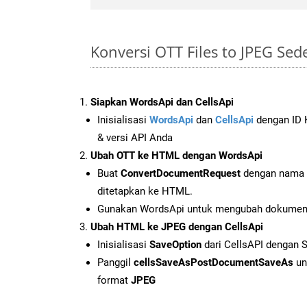
Konversi OTT Files to JPEG Se
Siapkan WordsApi dan CellsApi
Inisialisasi
WordsApi
dan
CellsApi
dengan ID K
& versi API Anda
Ubah OTT ke HTML dengan WordsApi
Buat
ConvertDocumentRequest
dengan nama f
ditetapkan ke HTML.
Gunakan WordsApi untuk mengubah dokumen
Ubah HTML ke JPEG dengan CellsApi
Inisialisasi
SaveOption
dari CellsAPI dengan 
Panggil
cellsSaveAsPostDocumentSaveAs
un
format
JPEG