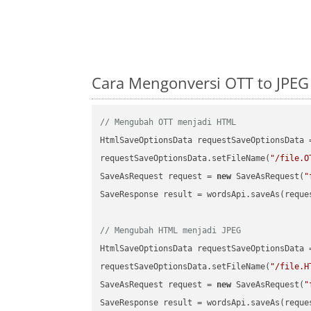
Cara Mengonversi OTT to JPEG
// Mengubah OTT menjadi HTML
HtmlSaveOptionsData requestSaveOptionsData 
requestSaveOptionsData.setFileName(
"/file.O
SaveAsRequest request = 
new
 SaveAsRequest(
"
SaveResponse result = wordsApi.saveAs(reques
// Mengubah HTML menjadi JPEG
HtmlSaveOptionsData requestSaveOptionsData 
requestSaveOptionsData.setFileName(
"/file.H
SaveAsRequest request = 
new
 SaveAsRequest(
"