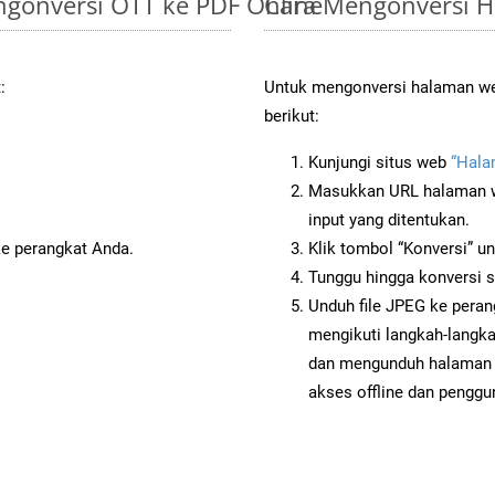
gonversi OTT ke PDF Online
Cara Mengonversi H
:
Untuk mengonversi halaman web
berikut:
Kunjungi situs web
“Hala
Masukkan URL halaman we
input yang ditentukan.
ke perangkat Anda.
Klik tombol “Konversi” u
Tunggu hingga konversi s
Unduh file JPEG ke peran
mengikuti langkah-langk
dan mengunduh halaman 
akses offline dan penggun