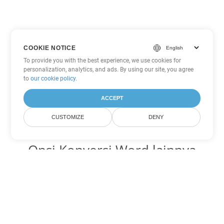
COOKIE NOTICE
To provide you with the best experience, we use cookies for
personalization, analytics, and ads. By using our site, you agree
to
our cookie policy
.
ACCEPT
CUSTOMIZE
DENY
Opsi Konversi Word lainnya
Ubah OTT menjadi DOC
DOC:
Microsoft Word Binary Format
Ubah OTT menjadi DOT