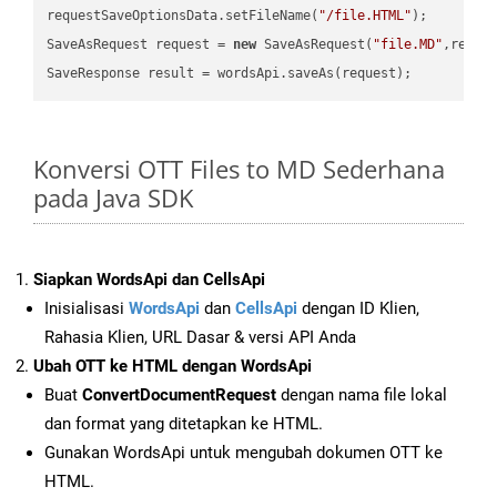
requestSaveOptionsData.setFileName(
"/file.HTML"
);

SaveAsRequest request = 
new
 SaveAsRequest(
"file.MD"
,reque
Konversi OTT Files to MD Sederhana
pada Java SDK
Siapkan WordsApi dan CellsApi
Inisialisasi
WordsApi
dan
CellsApi
dengan ID Klien,
Rahasia Klien, URL Dasar & versi API Anda
Ubah OTT ke HTML dengan WordsApi
Buat
ConvertDocumentRequest
dengan nama file lokal
dan format yang ditetapkan ke HTML.
Gunakan WordsApi untuk mengubah dokumen OTT ke
HTML.