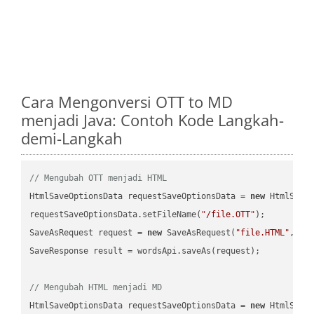
Cara Mengonversi OTT to MD
menjadi Java: Contoh Kode Langkah-
demi-Langkah
// Mengubah OTT menjadi HTML
HtmlSaveOptionsData requestSaveOptionsData = 
new
 HtmlSaveO
requestSaveOptionsData.setFileName(
"/file.OTT"
);

SaveAsRequest request = 
new
 SaveAsRequest(
"file.HTML"
,req
SaveResponse result = wordsApi.saveAs(request);

// Mengubah HTML menjadi MD
HtmlSaveOptionsData requestSaveOptionsData = 
new
 HtmlSaveO