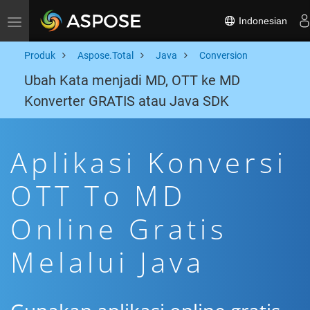
Indonesian
Toggle navigation
Produk
Aspose.Total
Java
Conversion
Ubah Kata menjadi MD, OTT ke MD
Konverter GRATIS atau Java SDK
Aplikasi Konversi
OTT To MD
Online Gratis
Melalui Java