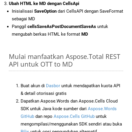
Ubah HTML ke MD dengan CellsApi
Inisialisasi
SaveOption
dari CellsAPI dengan SaveFormat
sebagai MD
Panggil
cellsSaveAsPostDocumentSaveAs
untuk
mengubah berkas HTML ke format
MD
Mulai manfaatkan Aspose.Total REST
API untuk OTT to MD
Buat akun di
Dasbor
untuk mendapatkan kuota API
& detail otorisasi gratis
Dapatkan Aspose.Words dan Aspose.Cells Cloud
SDK untuk Java kode sumber dari
Aspose.Words
GitHub
dan repo
Aspose.Cells GitHub
untuk
mengompilasi/menggunakan SDK sendiri atau buka
Rilis
untuk opsi pengunduhan alternatif.