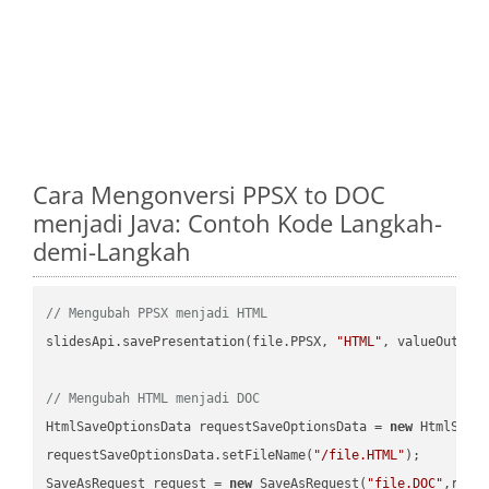
Cara Mengonversi PPSX to DOC
menjadi Java: Contoh Kode Langkah-
demi-Langkah
// Mengubah PPSX menjadi HTML
slidesApi.savePresentation(file.PPSX, 
"HTML"
, valueOutPath
// Mengubah HTML menjadi DOC
HtmlSaveOptionsData requestSaveOptionsData = 
new
 HtmlSaveO
requestSaveOptionsData.setFileName(
"/file.HTML"
);

SaveAsRequest request = 
new
 SaveAsRequest(
"file.DOC"
,requ