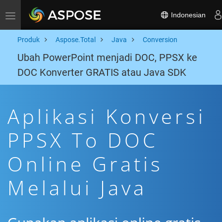
Indonesian
Toggle navigation
Produk
Aspose.Total
Java
Conversion
Ubah PowerPoint menjadi DOC, PPSX ke
DOC Konverter GRATIS atau Java SDK
Aplikasi Konversi
PPSX To DOC
Online Gratis
Melalui Java