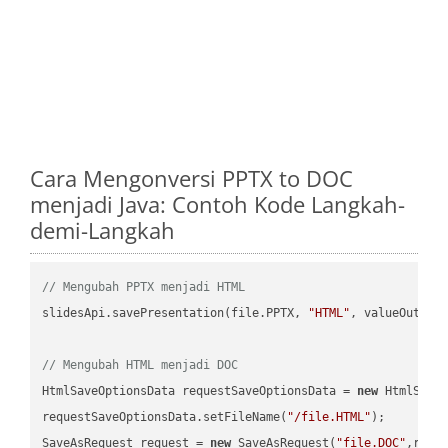
Cara Mengonversi PPTX to DOC
menjadi Java: Contoh Kode Langkah-
demi-Langkah
// Mengubah PPTX menjadi HTML
slidesApi.savePresentation(file.PPTX, 
"HTML"
, valueOutPath
// Mengubah HTML menjadi DOC
HtmlSaveOptionsData requestSaveOptionsData = 
new
 HtmlSaveO
requestSaveOptionsData.setFileName(
"/file.HTML"
);

SaveAsRequest request = 
new
 SaveAsRequest(
"file.DOC"
,requ