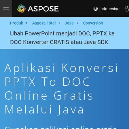
Indonesian
Toggle navigation
Produk
Aspose.Total
Java
Conversion
Ubah PowerPoint menjadi DOC, PPTX ke
DOC Konverter GRATIS atau Java SDK
Aplikasi Konversi
PPTX To DOC
Online Gratis
Melalui Java