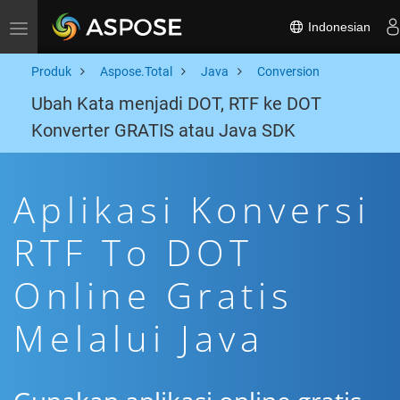
Indonesian
Toggle navigation
Produk
Aspose.Total
Java
Conversion
Ubah Kata menjadi DOT, RTF ke DOT
Konverter GRATIS atau Java SDK
Aplikasi Konversi
RTF To DOT
Online Gratis
Melalui Java