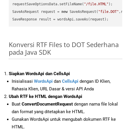
requestSaveOptionsData.setFileName(
"/file.HTML"
);

SaveAsRequest request = 
new
 SaveAsRequest(
"file.DOT"
,requ
Konversi RTF Files to DOT Sederhana
pada Java SDK
Siapkan WordsApi dan CellsApi
Inisialisasi
WordsApi
dan
CellsApi
dengan ID Klien,
Rahasia Klien, URL Dasar & versi API Anda
Ubah RTF ke HTML dengan WordsApi
Buat
ConvertDocumentRequest
dengan nama file lokal
dan format yang ditetapkan ke HTML.
Gunakan WordsApi untuk mengubah dokumen RTF ke
HTML.