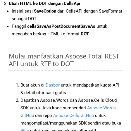
Ubah HTML ke DOT dengan CellsApi
Inisialisasi
SaveOption
dari CellsAPI dengan SaveFormat
sebagai DOT
Panggil
cellsSaveAsPostDocumentSaveAs
untuk
mengubah berkas HTML ke format
DOT
Mulai manfaatkan Aspose.Total REST
API untuk RTF to DOT
Buat akun di
Dasbor
untuk mendapatkan kuota API
& detail otorisasi gratis
Dapatkan Aspose.Words dan Aspose.Cells Cloud
SDK untuk Java kode sumber dari
Aspose.Words
GitHub
dan repo
Aspose.Cells GitHub
untuk
mengompilasi/menggunakan SDK sendiri atau buka
Rilis
untuk opsi pengunduhan alternatif.