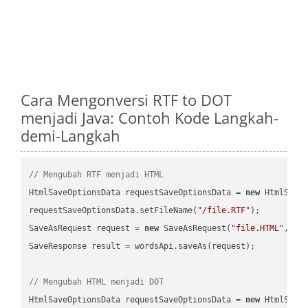
Cara Mengonversi RTF to DOT
menjadi Java: Contoh Kode Langkah-
demi-Langkah
// Mengubah RTF menjadi HTML
HtmlSaveOptionsData requestSaveOptionsData = 
new
 HtmlSaveO
requestSaveOptionsData.setFileName(
"/file.RTF"
);

SaveAsRequest request = 
new
 SaveAsRequest(
"file.HTML"
,req
SaveResponse result = wordsApi.saveAs(request);

// Mengubah HTML menjadi DOT
HtmlSaveOptionsData requestSaveOptionsData = 
new
 HtmlSaveO