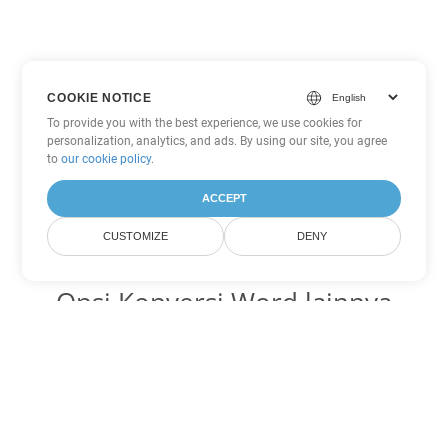
COOKIE NOTICE
To provide you with the best experience, we use cookies for
personalization, analytics, and ads. By using our site, you agree
to
our cookie policy
.
ACCEPT
CUSTOMIZE
DENY
Opsi Konversi Word lainnya
Ubah RTF menjadi DOC
DOC:
Microsoft Word Binary Format
Ubah RTF menjadi DOT