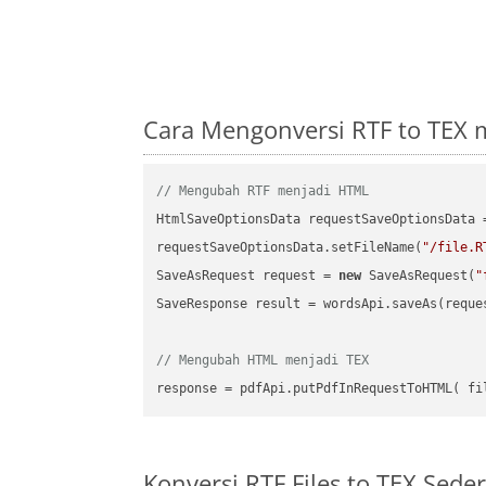
Cara Mengonversi RTF to TEX 
// Mengubah RTF menjadi HTML
HtmlSaveOptionsData requestSaveOptionsData 
requestSaveOptionsData.setFileName(
"/file.R
SaveAsRequest request = 
new
 SaveAsRequest(
"
SaveResponse result = wordsApi.saveAs(reques
// Mengubah HTML menjadi TEX
Konversi RTF Files to TEX Sed