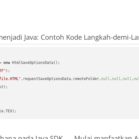
menjadi Java: Contoh Kode Langkah-demi-L
= 
new
 HtmlSaveOptionsData();

TF"
);

file.HTML"
,requestSaveOptionsData,remoteFolder,
null
,
null
,
null
,
nu
t);

erhana pada Java SDK
Mulai manfaatkan As