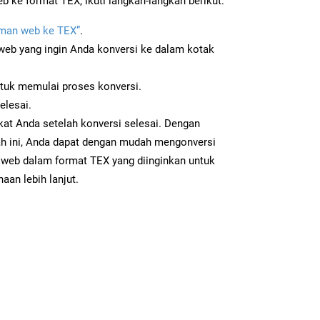
 ke format TEX, ikuti langkah-langkah berikut:
man web ke TEX”
.
b yang ingin Anda konversi ke dalam kotak
ntuk memulai proses konversi.
elesai.
kat Anda setelah konversi selesai. Dengan
ah ini, Anda dapat dengan mudah mengonversi
eb dalam format TEX yang diinginkan untuk
aan lebih lanjut.