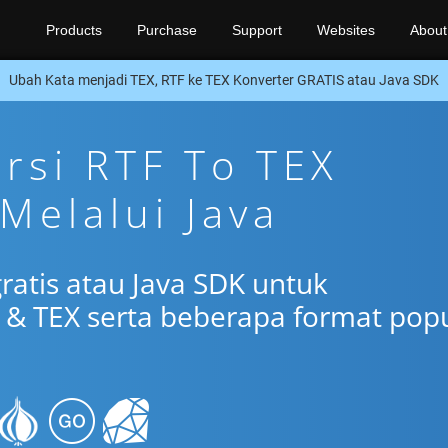
Products
Purchase
Support
Websites
About
Ubah Kata menjadi TEX, RTF ke TEX Konverter GRATIS atau Java SDK
ersi RTF To TEX
Melalui Java
ratis atau Java SDK untuk
 & TEX serta beberapa format pop