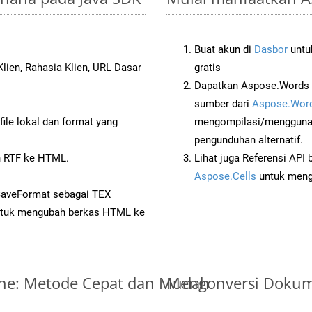
Buat akun di
Dasbor
untuk
lien, Rahasia Klien, URL Dasar
gratis
Dapatkan Aspose.Words 
sumber dari
Aspose.Word
ile lokal dan format yang
mengompilasi/menggunak
pengunduhan alternatif.
 RTF ke HTML.
Lihat juga Referensi API
Aspose.Cells
untuk menge
SaveFormat sebagai TEX
tuk mengubah berkas HTML ke
line: Metode Cepat dan Mudah
Mengonversi Dokum