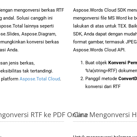
 dengan mengonversi berkas RTF
Aspose.Words Cloud SDK mena
ndal. Solusi canggih ini
mengonversi file MS Word ke b
pose.Total lainnya seperti
lakukan di atas untuk TEX. Bai
se.Slides, Aspose.Diagram,
SDK, Anda dapat dengan muda
mungkinkan konversi berkas
format gambar, termasuk JPEG,
asi Anda.
Aspose.Words Cloud API.
Buat objek
Konversi Per
an jenis berkas,
%!a(string=RTF) dokume
sibilitas tak tertandingi.
Panggil metode
Convert
i platform
Aspose.Total Cloud
.
konversi dari RTF
gonversi RTF ke PDF Online
Cara Mengonversi H