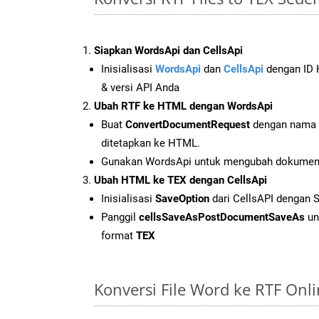
Siapkan WordsApi dan CellsApi
Inisialisasi
WordsApi
dan
CellsApi
dengan ID K
& versi API Anda
Ubah RTF ke HTML dengan WordsApi
Buat
ConvertDocumentRequest
dengan nama f
ditetapkan ke HTML.
Gunakan WordsApi untuk mengubah dokumen
Ubah HTML ke TEX dengan CellsApi
Inisialisasi
SaveOption
dari CellsAPI dengan 
Panggil
cellsSaveAsPostDocumentSaveAs
un
format
TEX
Konversi File Word ke RTF On