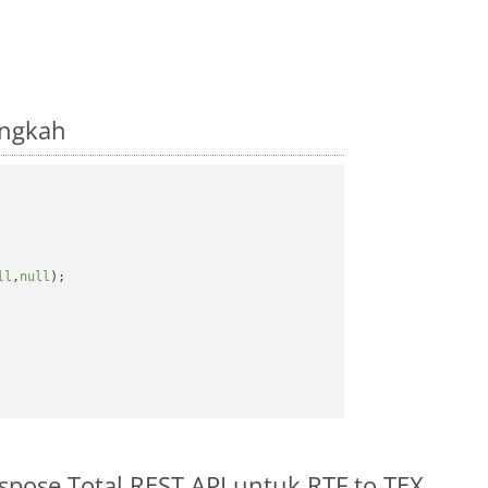
angkah
ll
,
null
);

pose.Total REST API untuk RTF to TEX