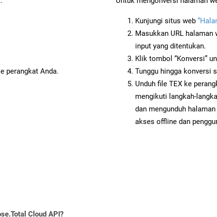
:
Untuk mengonversi halaman web
Kunjungi situs web
“Hala
Masukkan URL halaman we
input yang ditentukan.
Klik tombol “Konversi” u
ke perangkat Anda.
Tunggu hingga konversi s
Unduh file TEX ke perang
mengikuti langkah-langk
dan mengunduh halaman w
akses offline dan penggun
se.Total Cloud API?