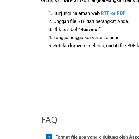
Untuk
RTF ke PDF
ikuti langkah-langkah berikut
Kunjungi halaman web
RTF ke PDF
.
Unggah file RTF dari perangkat Anda.
Klik tombol
“Konversi”
.
Tunggu hingga konversi selesai.
Setelah konversi selesai, unduh file PDF 
FAQ
Format file apa yang didukung oleh Aspo