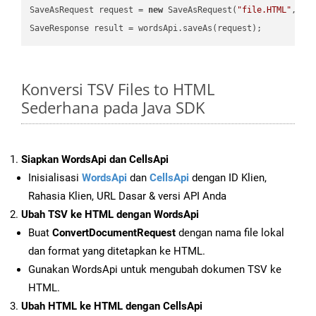
SaveAsRequest request = 
new
 SaveAsRequest(
"file.HTML"
,req
Konversi TSV Files to HTML
Sederhana pada Java SDK
Siapkan WordsApi dan CellsApi
Inisialisasi
WordsApi
dan
CellsApi
dengan ID Klien,
Rahasia Klien, URL Dasar & versi API Anda
Ubah TSV ke HTML dengan WordsApi
Buat
ConvertDocumentRequest
dengan nama file lokal
dan format yang ditetapkan ke HTML.
Gunakan WordsApi untuk mengubah dokumen TSV ke
HTML.
Ubah HTML ke HTML dengan CellsApi