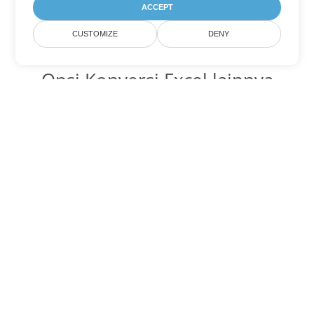
ACCEPT
CUSTOMIZE
DENY
Opsi Konversi Excel lainnya
Ubah TSV menjadi DOC
DOC:
Microsoft Word Binary Format
Ubah TSV menjadi DOT
DOT:
Microsoft Word Template Files
Ubah TSV menjadi DOCX
DOCX:
Office 2007+ Word Document
Ubah TSV menjadi DOCM
DOCM:
Microsoft Word 2007 Marco File