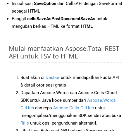
Inisialisasi
SaveOption
dari CellsAPI dengan SaveFormat
sebagai HTML
Panggil
cellsSaveAsPostDocumentSaveAs
untuk
mengubah berkas HTML ke format
HTML
Mulai manfaatkan Aspose.Total REST
API untuk TSV to HTML
Buat akun di
Dasbor
untuk mendapatkan kuota API
& detail otorisasi gratis
Dapatkan Aspose.Words dan Aspose.Cells Cloud
SDK untuk Java kode sumber dari
Aspose.Words
GitHub
dan repo
Aspose.Cells GitHub
untuk
mengompilasi/menggunakan SDK sendiri atau buka
Rilis
untuk opsi pengunduhan alternatif.
Lihat juga Referensi API berbasis Swagger untuk