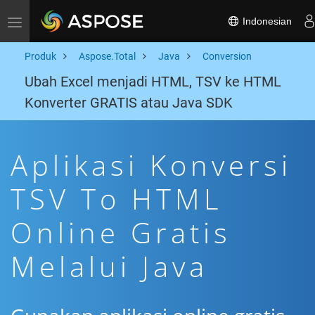
Indonesian
Toggle navigation
Produk
Aspose.Total
Java
Conversion
Ubah Excel menjadi HTML, TSV ke HTML
Konverter GRATIS atau Java SDK
Aplikasi Konversi
TSV To HTML
Online Gratis
Melalui Java