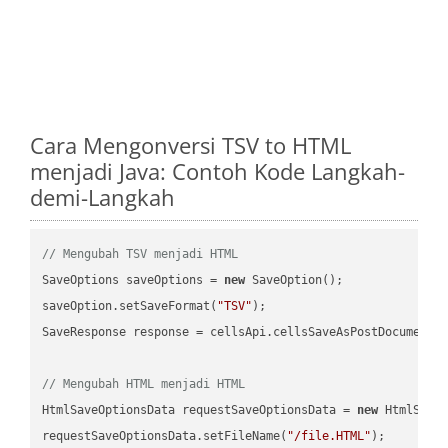
Cara Mengonversi TSV to HTML
menjadi Java: Contoh Kode Langkah-
demi-Langkah
// Mengubah TSV menjadi HTML
SaveOptions saveOptions = 
new
 SaveOption();

saveOption.setSaveFormat(
"TSV"
);

SaveResponse response = cellsApi.cellsSaveAsPostDocumentS
// Mengubah HTML menjadi HTML
HtmlSaveOptionsData requestSaveOptionsData = 
new
 HtmlSaveO
requestSaveOptionsData.setFileName(
"/file.HTML"
);
