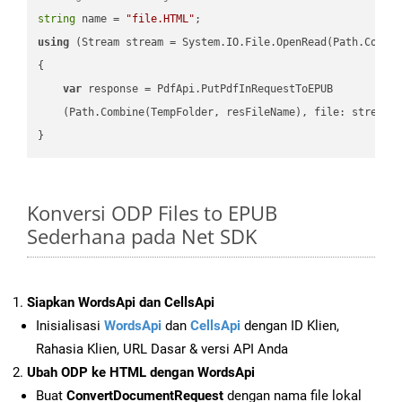
string
 name = 
"file.HTML"
using
 (Stream stream = System.IO.File.OpenRead(Path.Combin
{

var
 response = PdfApi.PutPdfInRequestToEPUB

    (Path.Combine(TempFolder, resFileName), file: stream);
Konversi ODP Files to EPUB
Sederhana pada Net SDK
Siapkan WordsApi dan CellsApi
Inisialisasi
WordsApi
dan
CellsApi
dengan ID Klien,
Rahasia Klien, URL Dasar & versi API Anda
Ubah ODP ke HTML dengan WordsApi
Buat
ConvertDocumentRequest
dengan nama file lokal