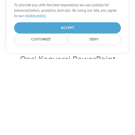
To provide you with the best experience, we use cookies for
personalization, analytics, and ads. By using our site, you agree
to
our cookie policy
.
ACCEPT
CUSTOMIZE
DENY
Opsi Konversi PowerPoint
lainnya
Ubah ODP menjadi DOC
DOC:
Microsoft Word Binary Format
Ubah ODP menjadi DOT
DOT:
Microsoft Word Template Files
Ubah ODP menjadi DOCX