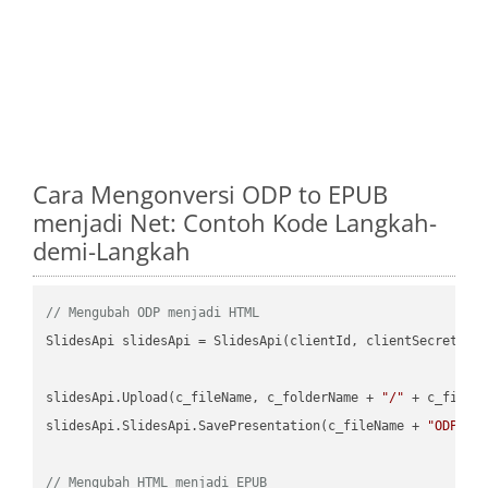
Cara Mengonversi ODP to EPUB
menjadi Net: Contoh Kode Langkah-
demi-Langkah
// Mengubah ODP menjadi HTML
SlidesApi slidesApi = SlidesApi(clientId, clientSecret);

slidesApi.Upload(c_fileName, c_folderName + 
"/"
 + c_fileNa
slidesApi.SlidesApi.SavePresentation(c_fileName + 
"ODP"
, 
// Mengubah HTML menjadi EPUB