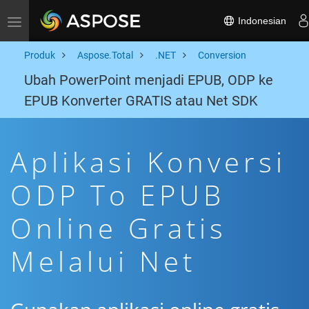
Indonesian
Toggle navigation
Produk
Aspose.Total
.NET
Conversion
Ubah PowerPoint menjadi EPUB, ODP ke
EPUB Konverter GRATIS atau Net SDK
Aplikasi Konversi
ODP To EPUB
Online Gratis
Melalui Net