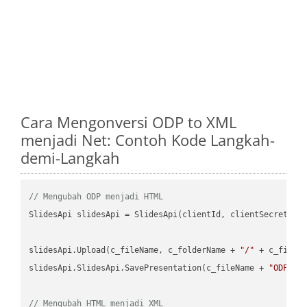
Cara Mengonversi ODP to XML
menjadi Net: Contoh Kode Langkah-
demi-Langkah
// Mengubah ODP menjadi HTML
SlidesApi slidesApi = SlidesApi(clientId, clientSecret);

slidesApi.Upload(c_fileName, c_folderName + 
"/"
 + c_fileNa
slidesApi.SlidesApi.SavePresentation(c_fileName + 
"ODP"
, 
// Mengubah HTML menjadi XML