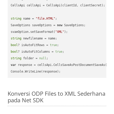
CellsApi cellsApi = CellsApi(clientId, clientSecret);

string
 name = 
"file.HTML"
;

SaveOptions saveOptions = 
new
 SaveOptions;

svaeOption.setSaveFormat(
"XML"
string
bool
? isAutoFitRows = 
true
bool
? isAutoFitColumns = 
true
string
 folder = 
null
var
 response = cellsApi.CellsSaveAsPostDocumentSaveAs(name
Konversi ODP Files to XML Sederhana
pada Net SDK