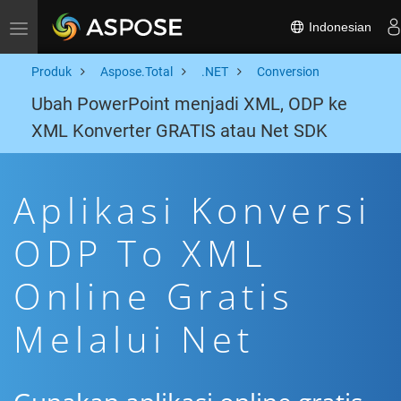
Indonesian
Toggle navigation
Produk
Aspose.Total
.NET
Conversion
Ubah PowerPoint menjadi XML, ODP ke
XML Konverter GRATIS atau Net SDK
Aplikasi Konversi
ODP To XML
Online Gratis
Melalui Net