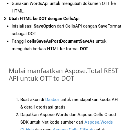
Gunakan WordsApi untuk mengubah dokumen OTT ke
HTML.
Ubah HTML ke DOT dengan CellsApi
Inisialisasi
SaveOption
dari CellsAPI dengan SaveFormat
sebagai DOT
Panggil
cellsSaveAsPostDocumentSaveAs
untuk
mengubah berkas HTML ke format
DOT
Mulai manfaatkan Aspose.Total REST
API untuk OTT to DOT
Buat akun di
Dasbor
untuk mendapatkan kuota API
& detail otorisasi gratis
Dapatkan Aspose.Words dan Aspose.Cells Cloud
SDK untuk Net kode sumber dari
Aspose.Words
GitHub
dan repo
Aspose.Cells GitHub
untuk