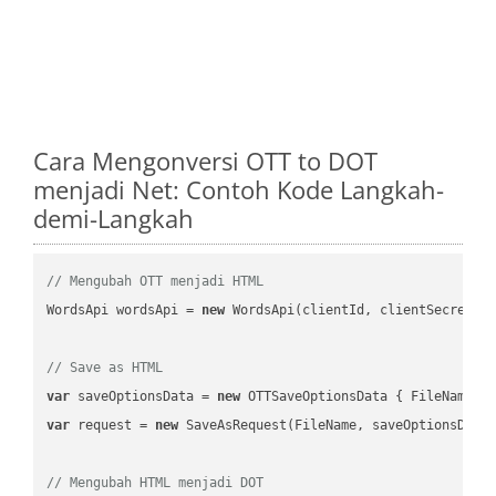
Cara Mengonversi OTT to DOT
menjadi Net: Contoh Kode Langkah-
demi-Langkah
// Mengubah OTT menjadi HTML
WordsApi wordsApi = 
new
 WordsApi(clientId, clientSecret);

// Save as HTML
var
 saveOptionsData = 
new
 OTTSaveOptionsData { FileName =
var
 request = 
new
 SaveAsRequest(FileName, saveOptionsData)
// Mengubah HTML menjadi DOT