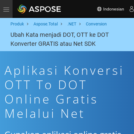
Indonesian
Toggle navigation
Produk
Aspose.Total
.NET
Conversion
Ubah Kata menjadi DOT, OTT ke DOT
Konverter GRATIS atau Net SDK
Aplikasi Konversi
OTT To DOT
Online Gratis
Melalui Net