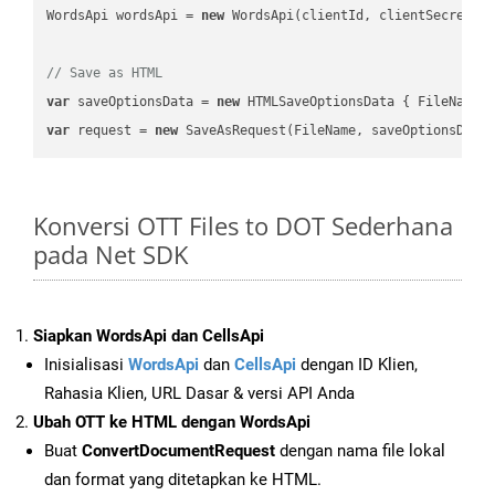
WordsApi wordsApi = 
new
 WordsApi(clientId, clientSecret);

// Save as HTML
var
 saveOptionsData = 
new
 HTMLSaveOptionsData { FileName 
var
 request = 
new
Konversi OTT Files to DOT Sederhana
pada Net SDK
Siapkan WordsApi dan CellsApi
Inisialisasi
WordsApi
dan
CellsApi
dengan ID Klien,
Rahasia Klien, URL Dasar & versi API Anda
Ubah OTT ke HTML dengan WordsApi
Buat
ConvertDocumentRequest
dengan nama file lokal
dan format yang ditetapkan ke HTML.