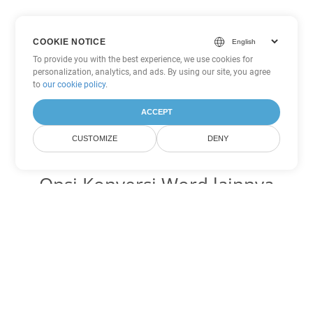
COOKIE NOTICE
To provide you with the best experience, we use cookies for
personalization, analytics, and ads. By using our site, you agree
to
our cookie policy
.
ACCEPT
CUSTOMIZE
DENY
Opsi Konversi Word lainnya
Ubah OTT menjadi DOC
DOC:
Microsoft Word Binary Format
Ubah OTT menjadi DOT
DOT:
Microsoft Word Template Files