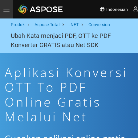
Indonesian
Toggle navigation
Produk
Aspose.Total
.NET
Conversion
Ubah Kata menjadi PDF, OTT ke PDF
Konverter GRATIS atau Net SDK
Aplikasi Konversi
OTT To PDF
Online Gratis
Melalui Net