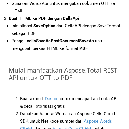
Gunakan WordsApi untuk mengubah dokumen OTT ke
HTML.
Ubah HTML ke PDF dengan CellsApi
Inisialisasi
SaveOption
dari CellsAPI dengan SaveFormat
sebagai PDF
Panggil
cellsSaveAsPostDocumentSaveAs
untuk
mengubah berkas HTML ke format
PDF
Mulai manfaatkan Aspose.Total REST
API untuk OTT to PDF
Buat akun di
Dasbor
untuk mendapatkan kuota API
& detail otorisasi gratis
Dapatkan Aspose.Words dan Aspose.Cells Cloud
SDK untuk Net kode sumber dari
Aspose.Words
GitHub
dan repo
Aspose.Cells GitHub
untuk