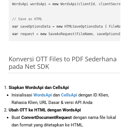
WordsApi wordsApi = 
new
 WordsApi(clientId, clientSecret);

// Save as HTML
var
 saveOptionsData = 
new
 HTMLSaveOptionsData { FileName 
var
 request = 
new
Konversi OTT Files to PDF Sederhana
pada Net SDK
Siapkan WordsApi dan CellsApi
Inisialisasi
WordsApi
dan
CellsApi
dengan ID Klien,
Rahasia Klien, URL Dasar & versi API Anda
Ubah OTT ke HTML dengan WordsApi
Buat
ConvertDocumentRequest
dengan nama file lokal
dan format yang ditetapkan ke HTML.