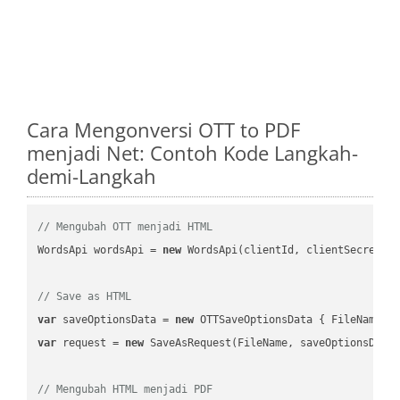
Cara Mengonversi OTT to PDF
menjadi Net: Contoh Kode Langkah-
demi-Langkah
// Mengubah OTT menjadi HTML
WordsApi wordsApi = 
new
 WordsApi(clientId, clientSecret);

// Save as HTML
var
 saveOptionsData = 
new
 OTTSaveOptionsData { FileName =
var
 request = 
new
 SaveAsRequest(FileName, saveOptionsData)
// Mengubah HTML menjadi PDF