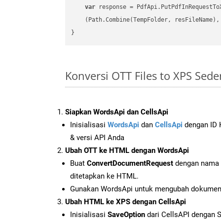
var
 response = PdfApi.PutPdfInRequestToX
    (Path.Combine(TempFolder, resFileName), 
Konversi OTT Files to XPS Sed
Siapkan WordsApi dan CellsApi
Inisialisasi
WordsApi
dan
CellsApi
dengan ID K
& versi API Anda
Ubah OTT ke HTML dengan WordsApi
Buat
ConvertDocumentRequest
dengan nama f
ditetapkan ke HTML.
Gunakan WordsApi untuk mengubah dokumen
Ubah HTML ke XPS dengan CellsApi
Inisialisasi
SaveOption
dari CellsAPI dengan 