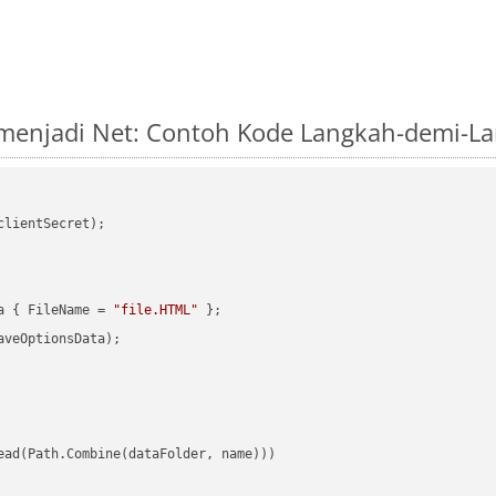
 menjadi Net: Contoh Kode Langkah-demi-L
clientSecret);

a { FileName = 
"file.HTML"
veOptionsData);

ead(Path.Combine(dataFolder, name)))
