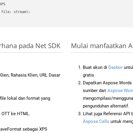
PS

file: stream);

erhana pada Net SDK
Mulai manfaatkan As
Buat akun di
Dasbor
untuk
lien, Rahasia Klien, URL Dasar
gratis
Dapatkan Aspose.Words 
sumber dari
Aspose.Word
ile lokal dan format yang
mengompilasi/menggunak
pengunduhan alternatif.
 OTT ke HTML.
Lihat juga Referensi API
Aspose.Cells
untuk menge
SaveFormat sebagai XPS