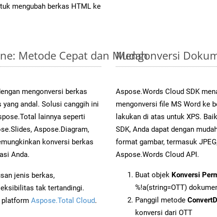
tuk mengubah berkas HTML ke
line: Metode Cepat dan Mudah
Mengonversi Dokum
 dengan mengonversi berkas
Aspose.Words Cloud SDK mena
ng andal. Solusi canggih ini
mengonversi file MS Word ke b
pose.Total lainnya seperti
lakukan di atas untuk XPS. Bai
se.Slides, Aspose.Diagram,
SDK, Anda dapat dengan muda
mungkinkan konversi berkas
format gambar, termasuk JPEG,
asi Anda.
Aspose.Words Cloud API.
Buat objek
Konversi Per
an jenis berkas,
%!a(string=OTT) dokume
sibilitas tak tertandingi.
Panggil metode
Convert
i platform
Aspose.Total Cloud
.
konversi dari OTT