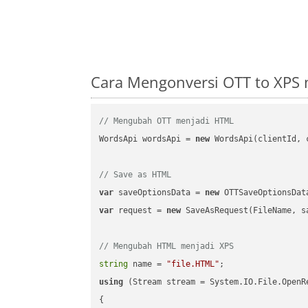
Cara Mengonversi OTT to XPS
// Mengubah OTT menjadi HTML
WordsApi wordsApi = 
new
 WordsApi(clientId, 
// Save as HTML
var
 saveOptionsData = 
new
 OTTSaveOptionsDat
var
 request = 
new
 SaveAsRequest(FileName, sa
// Mengubah HTML menjadi XPS
string
 name = 
"file.HTML"
using
 (Stream stream = System.IO.File.OpenR
{
