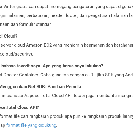
ice Writer gratis dan dapat memegang pengaturan yang dapat diguna
rgin halaman, perbatasan, header, footer, dan pengaturan halaman
haan dan formulir standar.
i Cloud?
server cloud Amazon EC2 yang menjamin keamanan dan ketahanan 
cloud/security).
bahasa favorit saya. Apa yang harus saya lakukan?
ai Docker Container. Coba gunakan dengan cURL jika SDK yang And
I Menggunakan Net SDK: Panduan Pemula
nisialisasi Aspose.Total Cloud API, tetapi juga membantu menginst
se.Total Cloud API?
ormat file dari rangkaian produk apa pun ke rangkaian produk lain
gkap
format file yang didukung
.