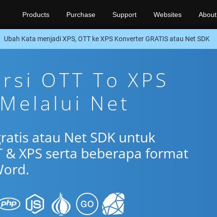
Products
Purchase
Support
Websites
About
Ubah Kata menjadi XPS, OTT ke XPS Konverter GRATIS atau Net SDK
ersi OTT To XPS
 Melalui Net
gratis atau Net SDK untuk
 & XPS serta beberapa format
ord.