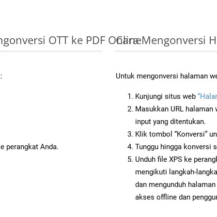
gonversi OTT ke PDF Online
Cara Mengonversi H
:
Untuk mengonversi halaman web
Kunjungi situs web
“Hala
Masukkan URL halaman we
input yang ditentukan.
Klik tombol “Konversi” u
ke perangkat Anda.
Tunggu hingga konversi s
Unduh file XPS ke perang
mengikuti langkah-langk
dan mengunduh halaman w
akses offline dan penggun