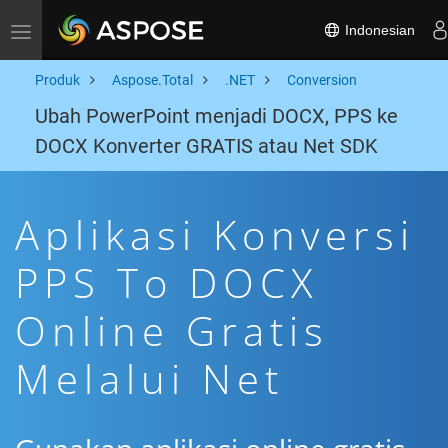
Indonesian
Toggle navigation
Produk
Aspose.Total
.NET
Conversion
Ubah PowerPoint menjadi DOCX, PPS ke
DOCX Konverter GRATIS atau Net SDK
Aplikasi Konversi
PPS To DOCX
Online Gratis
Melalui Net