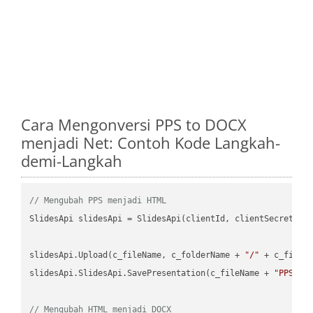
Cara Mengonversi PPS to DOCX
menjadi Net: Contoh Kode Langkah-
demi-Langkah
// Mengubah PPS menjadi HTML
SlidesApi slidesApi = SlidesApi(clientId, clientSecret);

slidesApi.Upload(c_fileName, c_folderName + 
"/"
 + c_fileNa
slidesApi.SlidesApi.SavePresentation(c_fileName + 
"PPS"
, 
// Mengubah HTML menjadi DOCX