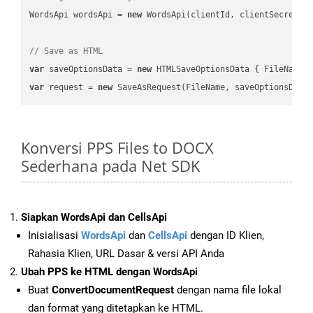
WordsApi wordsApi = 
new
 WordsApi(clientId, clientSecret);

// Save as HTML
var
 saveOptionsData = 
new
 HTMLSaveOptionsData { FileName 
var
 request = 
new
Konversi PPS Files to DOCX
Sederhana pada Net SDK
Siapkan WordsApi dan CellsApi
Inisialisasi
WordsApi
dan
CellsApi
dengan ID Klien,
Rahasia Klien, URL Dasar & versi API Anda
Ubah PPS ke HTML dengan WordsApi
Buat
ConvertDocumentRequest
dengan nama file lokal
dan format yang ditetapkan ke HTML.