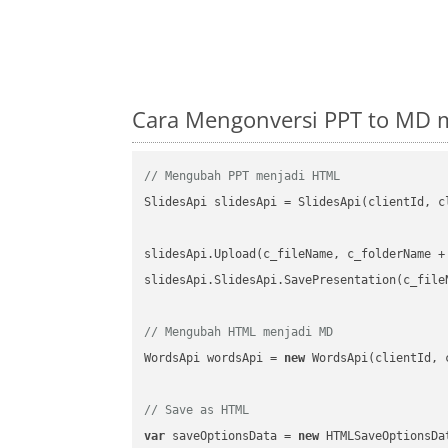
Cara Mengonversi PPT to MD 
// Mengubah PPT menjadi HTML
SlidesApi slidesApi = SlidesApi(clientId, cl
slidesApi.Upload(c_fileName, c_folderName +
slidesApi.SlidesApi.SavePresentation(c_file
// Mengubah HTML menjadi MD
WordsApi wordsApi = 
new
 WordsApi(clientId, 
// Save as HTML
var
 saveOptionsData = 
new
 HTMLSaveOptionsDa