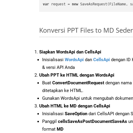
var
 request = 
new
Konversi PPT Files to MD Sed
Siapkan WordsApi dan CellsApi
Inisialisasi
WordsApi
dan
CellsApi
dengan ID K
& versi API Anda
Ubah PPT ke HTML dengan WordsApi
Buat
ConvertDocumentRequest
dengan nama f
ditetapkan ke HTML.
Gunakan WordsApi untuk mengubah dokumen
Ubah HTML ke MD dengan CellsApi
Inisialisasi
SaveOption
dari CellsAPI dengan
Panggil
cellsSaveAsPostDocumentSaveAs
un
format
MD