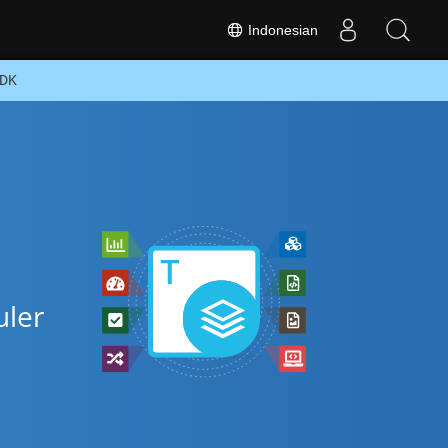
Indonesian
SDK
uler