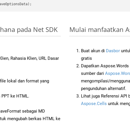
erhana pada Net SDK
Mulai manfaatkan A
Buat akun di
Dasbor
untuk
lien, Rahasia Klien, URL Dasar
gratis
Dapatkan Aspose.Words 
sumber dari
Aspose.Word
ile lokal dan format yang
mengompilasi/menggunak
pengunduhan alternatif.
 PPT ke HTML.
Lihat juga Referensi API
Aspose.Cells
untuk menge
 SaveFormat sebagai MD
tuk mengubah berkas HTML ke