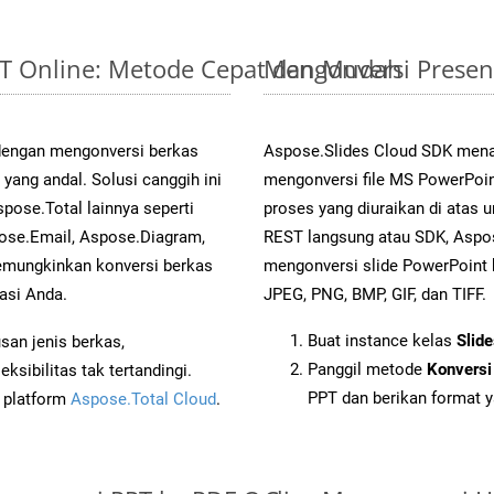
PPT Online: Metode Cepat dan Mudah
Mengonversi Presen
 dengan mengonversi berkas
Aspose.Slides Cloud SDK mena
ng andal. Solusi canggih ini
mengonversi file MS PowerPoin
pose.Total lainnya seperti
proses yang diuraikan di atas
ose.Email, Aspose.Diagram,
REST langsung atau SDK, Aspo
mungkinkan konversi berkas
mengonversi slide PowerPoint
asi Anda.
JPEG, PNG, BMP, GIF, dan TIFF.
Buat instance kelas
Slid
an jenis berkas,
Panggil metode
Konversi
sibilitas tak tertandingi.
PPT dan berikan format y
i platform
Aspose.Total Cloud
.