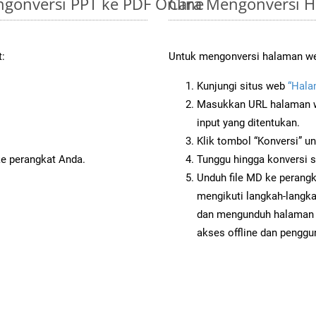
gonversi PPT ke PDF Online
Cara Mengonversi 
t:
Untuk mengonversi halaman web
Kunjungi situs web
“Hala
Masukkan URL halaman we
input yang ditentukan.
Klik tombol “Konversi” u
ke perangkat Anda.
Tunggu hingga konversi s
Unduh file MD ke perangk
mengikuti langkah-langk
dan mengunduh halaman 
akses offline dan penggun