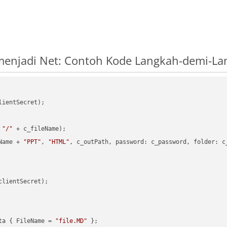
menjadi Net: Contoh Kode Langkah-demi-La
ientSecret);

 
"/"
 + c_fileName);

Name + 
"PPT"
, 
"HTML"
, c_outPath, 
password
: c_password, 
folder
: c
clientSecret);

ta { FileName = 
"file.MD"