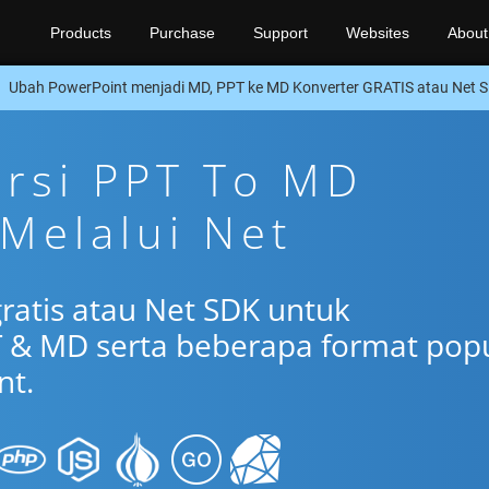
Products
Purchase
Support
Websites
About
Ubah PowerPoint menjadi MD, PPT ke MD Konverter GRATIS atau Net 
ersi PPT To MD
 Melalui Net
gratis atau Net SDK untuk
 & MD serta beberapa format pop
nt.